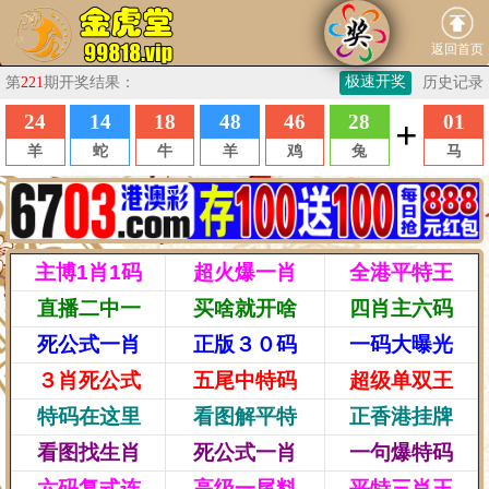
返回首页
主博1肖1码
超火爆一肖
全港平特王
直播二中一
买啥就开啥
四肖主六码
死公式一肖
正版３０码
一码大曝光
３肖死公式
五尾中特码
超级单双王
特码在这里
看图解平特
正香港挂牌
看图找生肖
死公式一肖
一句爆特码
六码复式连
高级一尾料
平特三肖王