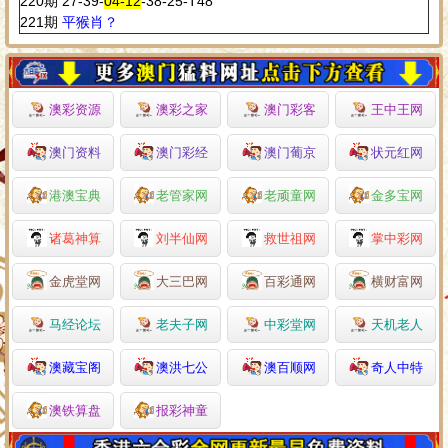
220期 27-39-
04-12
-38-25-T48
221期
平猴肖？
澳彩资源
澳彩之家
澳门彩客
王中王网
澳门资料
澳门彩经
澳门葡京
状元红网
港澳宝典
老管家网
老顽童网
金多宝网
诸葛神算
刘半仙网
救世祖网
掌中彩网
金虎堂网
大三巴网
百彩通网
横财富网
马经论坛
老夫子网
中彩堂网
天机老人
澳藏宝阁
澳洪七公
澳百顺网
奇人中特
澳铁算盘
报彩神童