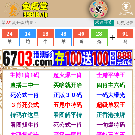
返回首页
主博1肖1码
超火爆一肖
全港平特王
直播二中一
买啥就开啥
四肖主六码
死公式一肖
正版３０码
一码大曝光
３肖死公式
五尾中特码
超级单双王
特码在这里
看图解平特
正香港挂牌
看图找生肖
死公式一肖
一句爆特码
六码复式连
高级一尾料
平特三肖王