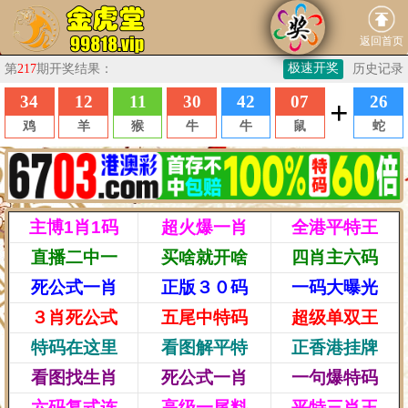
返回首页
主博1肖1码
超火爆一肖
全港平特王
直播二中一
买啥就开啥
四肖主六码
死公式一肖
正版３０码
一码大曝光
３肖死公式
五尾中特码
超级单双王
特码在这里
看图解平特
正香港挂牌
看图找生肖
死公式一肖
一句爆特码
六码复式连
高级一尾料
平特三肖王