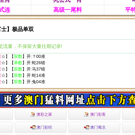
式连
高级一尾料
平
富士】极品单双
览流量，不保留大量往期记录!
双
☆】【
双数
】开:？00准
双
☆】【
单数
】开:蛇26错
双
☆】【
双数
】开:马37错
双
☆】【
双数
】开:蛇14准
双
☆】【
双数
】开:兔04准
澳彩之家
澳门彩客
澳门彩经
澳门葡京