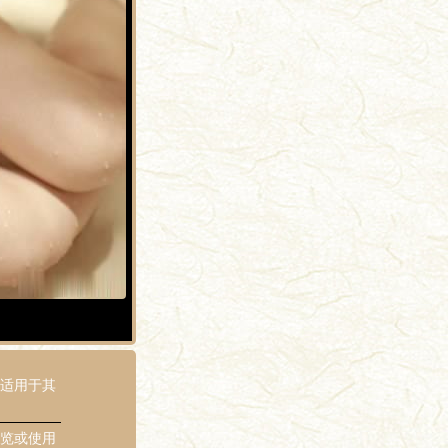
适用于其
览或使用