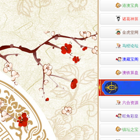
港澳宝典
诸葛神算
金虎堂网
马经论坛
澳藏宝阁
澳铁算盘
六合资源
旺角彩皇
镇坛之宝