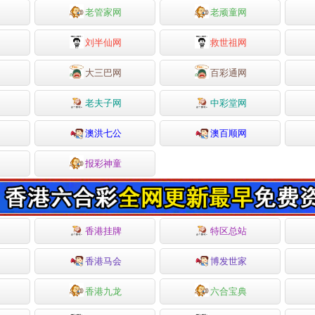
老管家网
老顽童网
刘半仙网
救世祖网
大三巴网
百彩通网
老夫子网
中彩堂网
澳洪七公
澳百顺网
报彩神童
香港挂牌
特区总站
香港马会
博发世家
香港九龙
六合宝典