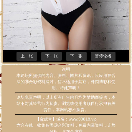
上一张
下一张
下一张
暂停轮播
说明
本论坛所提供的内容、资料、图片和资讯，只应用在合
法的⑥合彩资料探讨，暂不适用于其它，外围博彩和使
用。特此声明！
论坛免责声明：以上所有广告内容均为赞助商提供，本
站不对其经营行为负责。浏览或使用者须自行承担有关
责任，本网站恕不负责。
【金虎堂】域名：www.99818.vip
六合在线，收集各类⑥合彩资料，免费内幕资料，走势
分析，尽在金虎堂