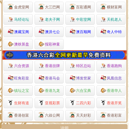
金虎堂网
大三巴网
百彩通网
横财富网
马经论坛
老夫子网
中彩堂网
天机老人
澳藏宝阁
澳洪七公
澳百顺网
奇人中特
澳铁算盘
报彩神童
六合资源
香港挂牌
特区总站
香港跑狗
旺角彩皇
香港马会
博发世家
凤凰信息
镇坛之宝
香港九龙
六合宝典
香港华人
生财有道
亚视彩票
二四六彩
香港开奖
香港创富
六叔公网
天天好彩
香港彩富
说明