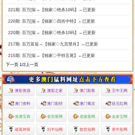
221期: 百万[翁→【独家◇绝杀10码】←已更新
220期: 百万[翁→【独家◇四肖中特】←已更新
220期: 百万[翁→【独家◇绝杀10码】←已更新
217期: 百万富翁→【独家◇九宫禁肖】←已更新
215期: 百万[翁→【独家◇平特五尾】←已更新
下一页
1/2
上一页
澳彩资源
澳彩之家
澳门彩客
王中王网
澳门资料
澳门彩经
澳门葡京
状元红网
港澳宝典
老管家网
老顽童网
金多宝网
诸葛神算
刘半仙网
救世祖网
掌中彩网