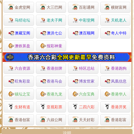
金虎堂网
大三巴网
百彩通网
横财富网
马经论坛
老夫子网
中彩堂网
天机老人
澳藏宝阁
澳洪七公
澳百顺网
奇人中特
澳铁算盘
报彩神童
六合资源
香港挂牌
特区总站
香港跑狗
旺角彩皇
香港马会
博发世家
凤凰信息
镇坛之宝
香港九龙
六合宝典
香港华人
生财有道
亚视彩票
二四六彩
香港开奖
香港创富
六叔公网
天天好彩
香港彩富
说明