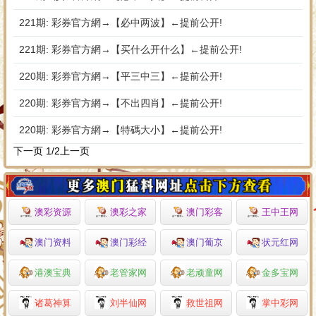
221期: 彩券官方網→【必中两波】←提前公开!
221期: 彩券官方網→【买什么开什么】←提前公开!
220期: 彩券官方網→【平三中三】←提前公开!
220期: 彩券官方網→【不出四肖】←提前公开!
220期: 彩券官方網→【特碼大小】←提前公开!
下一页
1/2
上一页
澳彩资源
澳彩之家
澳门彩客
王中王网
澳门资料
澳门彩经
澳门葡京
状元红网
港澳宝典
老管家网
老顽童网
金多宝网
诸葛神算
刘半仙网
救世祖网
掌中彩网