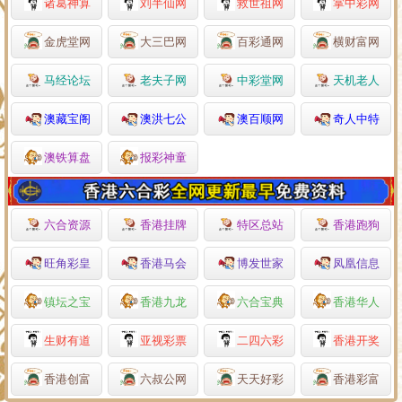
诸葛神算
刘半仙网
救世祖网
掌中彩网
金虎堂网
大三巴网
百彩通网
横财富网
马经论坛
老夫子网
中彩堂网
天机老人
澳藏宝阁
澳洪七公
澳百顺网
奇人中特
澳铁算盘
报彩神童
六合资源
香港挂牌
特区总站
香港跑狗
旺角彩皇
香港马会
博发世家
凤凰信息
镇坛之宝
香港九龙
六合宝典
香港华人
生财有道
亚视彩票
二四六彩
香港开奖
香港创富
六叔公网
天天好彩
香港彩富