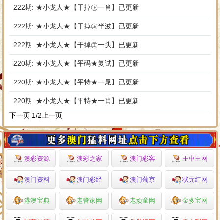
222期: ★小龙人★【干掉㊣一肖】已更新
222期: ★小龙人★【干掉㊣半波】已更新
222期: ★小龙人★【干掉㊣一头】已更新
220期: ★小龙人★【平码★复试】已更新
220期: ★小龙人★【平特★一尾】已更新
220期: ★小龙人★【平特★一肖】已更新
下一页
1/2
上一页
澳彩资源
澳彩之家
澳门彩客
王中王网
澳门资料
澳门彩经
澳门葡京
状元红网
港澳宝典
老管家网
老顽童网
金多宝网