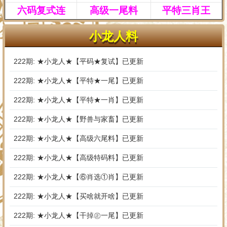
六码复式连
高级一尾料
平特三肖王
小龙人料
222期: ★小龙人★【平码★复试】已更新
222期: ★小龙人★【平特★一尾】已更新
222期: ★小龙人★【平特★一肖】已更新
222期: ★小龙人★【野兽与家畜】已更新
222期: ★小龙人★【高级六尾料】已更新
222期: ★小龙人★【高级特码料】已更新
222期: ★小龙人★【⑥肖选①肖】已更新
222期: ★小龙人★【买啥就开啥】已更新
222期: ★小龙人★【干掉㊣一尾】已更新