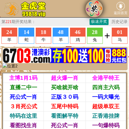
返回首页
主博1肖1码
超火爆一肖
全港平特王
直播二中一
买啥就开啥
四肖主六码
死公式一肖
正版３０码
一码大曝光
３肖死公式
五尾中特码
超级单双王
特码在这里
看图解平特
正香港挂牌
看图找生肖
死公式一肖
一句爆特码