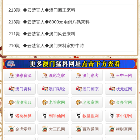
213期: ◆云楚官人◆澳门赌王來料
213期: ◆云楚官人◆8000元兩俏八碼來料
211期: ◆云楚官人◆澳门风云来料
210期: ◆云楚官人◆澳门来料家野中特
澳彩资源
澳彩之家
澳门彩客
王中王网
澳门资料
澳门彩经
澳门葡京
状元红网
港澳宝典
老管家网
老顽童网
金多宝网
诸葛神算
刘半仙网
救世祖网
掌中彩网
金虎堂网
大三巴网
百彩通网
横财富网