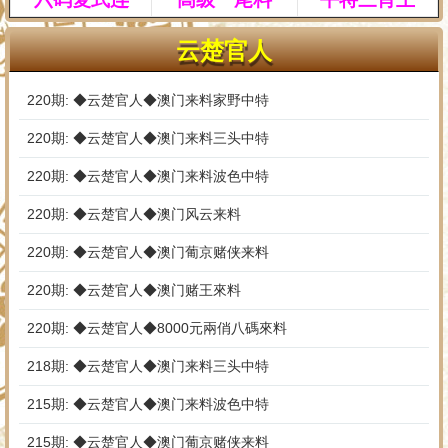
云楚官人
220期: ◆云楚官人◆澳门来料家野中特
220期: ◆云楚官人◆澳门来料三头中特
220期: ◆云楚官人◆澳门来料波色中特
220期: ◆云楚官人◆澳门风云来料
220期: ◆云楚官人◆澳门葡京赌侠来料
220期: ◆云楚官人◆澳门赌王來料
220期: ◆云楚官人◆8000元兩俏八碼來料
218期: ◆云楚官人◆澳门来料三头中特
215期: ◆云楚官人◆澳门来料波色中特
215期: ◆云楚官人◆澳门葡京赌侠来料