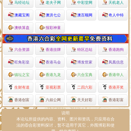
马经论坛
老夫子网
中彩堂网
天机老人
澳藏宝阁
澳洪七公
澳百顺网
奇人中特
澳铁算盘
报彩神童
六合资源
香港挂牌
特区总站
香港跑狗
旺角彩皇
香港马会
博发世家
凤凰信息
镇坛之宝
香港九龙
六合宝典
香港华人
生财有道
亚视彩票
二四六彩
香港开奖
香港创富
六叔公网
天天好彩
香港彩富
说明
本论坛所提供的内容、资料、图片和资讯，只应用在合
法的⑥合彩资料探讨，暂不适用于其它，外围博彩和使