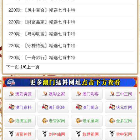
220期: 【风中百合】精选七肖中特
220期: 【财富赢家】精选七肖中特
220期: 【粤彩联盟】精选七肖中特
220期: 【守株待兔】精选七肖中特
220期: 【一舟独行】精选七肖中特
下一页
1/6
上一页
澳彩资源
澳彩之家
澳门彩客
王中王网
澳门资料
澳门彩经
澳门葡京
状元红网
港澳宝典
老管家网
老顽童网
金多宝网
诸葛神算
刘半仙网
救世祖网
掌中彩网