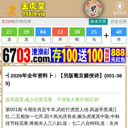
返回首页
┫2026年全年资料┣：【另版葡京赌侠诗】(001-36
5)
提高速度,减少浏览流量，不保留大量往期记录!
第001期 今期生肖定牛羊,武松打虎世人传,风波亭里满江
红,二五相加一七开,四十风光庆有余,猴头虎尾其中取,中秋
佳节桂花香,将相夫人三八妇,送：七二八合特码,送：生肖