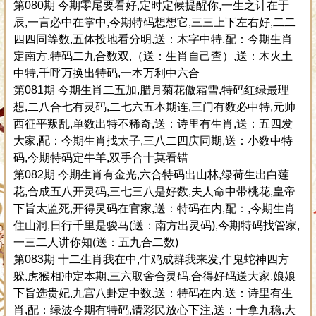
第080期 今期零尾要看好,定时定候提醒你,一生之计在于
辰,一言必中在掌中,今期特码想想它,三三上下左右好,二二
四四同等数,五体投地看分明,送：木字中特,配：今期生肖
定南方,特码二九合数双,（送：生肖自己查）,送：木火土
中特,千呼万换出特码,一本万利中六合
第081期 今期生肖二五加,腊月菊花傲霜雪,特码红绿最理
想,二八合七有灵码,二七六五本期连,三门有数必中特,元帅
西征平叛乱,单数出特不稀奇,送：诗里有生肖,送：五四发
大家,配：今期生肖找太子,三八二四庆同期,送：小数中特
码,今期特码定牛羊,双手合十莫看错
第082期 今期生肖有金光,六合特码出山林,绿荷生出白莲
花,合成五八开灵码,三七三八是好数,夫人命中带桃花,皇帝
下旨太监死,开得灵码在官家,送：特码在内,配：,今期生肖
住山洞,日行千里是骏马(送：南方出灵码),今期特码找管家,
一三二人讲你知(送：五九合二数)
第083期 十二生肖我在中,牛鸡成群我来发,牛鬼蛇神四方
躲,虎猴相冲定本期,三六取舍合灵码,合得好码送大家,娘娘
下旨选贵妃,九宫八卦定中数,送：特码在内,送：诗里有生
肖,配：绿波今期有特码,请彩民放心下注,送：十拿九稳,大