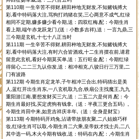
第110期 一生辛苦不得财,耕田种地无财发,不知赌钱搏大
彩,看中特码落大注,骂狗打鸡猪在笑,三心两意不成气,红绿
相同不定期,赚多赚少看今期,送：四双红梅,配：今期生肖
看上期,端午赤龙跃龙门,(送：小数多吉祥),送：一言九鼎,三
三今期是玄机,十七十八正当时
第111期 一生辛苦不得财,耕田种地无财发,不知赌钱搏大
彩,看中特码落大注,有时六合皆酒戏,十二生肖摆在前,请君
留意此玄机,看好今期莫买单,送：五行旺金,配：今期红绿
得留心,二二三九认你发,送：相冲相克,八骏日行三万里,二
门有波路
第112期 今期生肖定龙羊,子午相冲三合出,特码猜出是美
人,蓝红开出生肖东,一八玄机取九合,铁扇公主找魔王,九九
重阳游江南,要想发财买三六,送：二五二六是何肖,配：今
期生肖最好找,买定虎狗有钱拿,（送：半夜三更合五码）,
今期生肖田中来,如意吉祥庆丰年,（送：全身是财宝）
第113期 今期特码开鸡兔,沾请带故朋友聚,二八姑娘巧样
妆,红绿生肖可以取,今期生肖二六乘,皇帝奴才找士兵,二八
其中选一码,木火今期有钱收,送：特码在内,配：,今期生肖