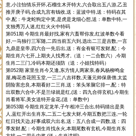
意,小注怡情乐开怀,石榴生木开特大,六合取出五八游,乙丑
推开庚子码,合成九宫有钱收,送：蓝波中特,送：特码在其
中,配：牛龙蛇狗定中奖,是虎是龙细心想,送：单数中特,一
支独秀万人迷,红红火火中特码
第051期 今期生肖最好找,家有六畜帮你发,红波单数今看
好,一马独行三军随,二四当前五六到,选出二三是吉数,一言
九鼎是皇帝,四六合一先后出,送：有金有银可发财,配：今
期生肖六七开,上期夫人找秀才,（送：一二合数六）,今期
生肖二三门,冷码本期还须防（送：小姐找特码）
第052期 家里生肖今又逢,东方情人两家亲,春风杨柳鸣金
屋,梅花杏花照玉堂,一三二八吉祥数,天蓬元帅保唐僧,太监
阴险害忠良,本期看好二三肖,送：笨头笨脑它排一,配：特
出双数六合中,不是兰绿就是红,(送：四九合得玄机),今期生
肖看将军,美女送特开金花,(送：单数中)
第053期 今期生肖定龙羊,子午相冲三合出,特码猜出是美
人,蓝红开出生肖东,二五二七发大财,今期五数把三连,一轮
红日找天边,好事成双六出名,送：五八合成一四数,送：四
季发财,配：今期生肖找永火,本期尾数有玄机,今期生肖东
方找,一二四头中奖,(送：生肖讲明)