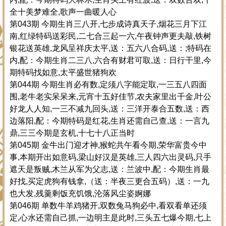
全十美梦难全,歌声一曲暖人心
第043期 今期生肖三八开,七步成诗真天子,烟花三月下江
南,红绿特码送彩民,二七合三起一六,午夜钟声更夫敲,铁树
银花送英雄,龙风呈祥庆太平,送：五六八合码,送：;特码在
内,配：今期生肖二三八,六合有财君可取,送：日行干里,今
期特码找如意,太平盛世猪狗欢
第044期 今期生肖必有数,定须八字能定取,一三五八四面
围,老牛老实呆呆来,元宵十五好佳节,农夫家里出千金,叶公
好龙人人知,一三不减九回头,送：三洋开泰合五数,送：西
边落阳,配：今期特码是红花,生肖还需自己查,送：一言九
鼎,三三今期是玄机,十七十八正当时
第045期 金牛出门迎才神,猴蛇共午看今期,荣华富贵今中
事,本期开出如意码,梁山好汉是英雄,三人四六出灵码,只手
遮天是叛贼,木兰从军为父志,送：兰波中,配：今期生肖最
好找,买定虎狗有钱拿,（送：半夜三更合五码）,送：一九
也大发,残羹剩饭充饥饿,沦落风尘姿婀娜
第046期 单数牛羊鸡猪开,双数兔马狗必中,看双看单还须
定,心水还需自己抓,一边明主是此时,三头五七爆今期,七上