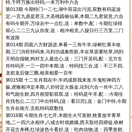
特,千呼万换出特码,一本万利中六合
第013期 今期特门一二七,湖中荷花出污泥,双数有码蓝波
定,一言九鼎是君王,大圣桃园偷仙果,本期二九君留意,六合
有码今期开,万绿丛中一点红,送：单数中,配：今期红绿得
留心,二二三九认你发,送：相冲相克,八骏日行三万里,二门
有波路
第014期 四面八方财源进,单看一三有牛羊,绿树红果丰收
期,三门兴旺特码来,马到功成奏凯歌,羊在草原要吃草,鸡到
天明自报晓,狗对主人最忠心,送：三门开灵码,配：北方生
肖特码开,一三一四中本期,送：特码找三合,送：不三不四,
龙前龙后饶三圈,相亲相爱一百年
第015期 十二生肖我在中,牛鸡成群我来发,牛鬼蛇神四方
躲,虎猴相冲定本期,八卦转定火炼金,论到六合一肖中,三八
和气能生财,四月相望影双双,送：特码是牛羊,配：;今期生
肖找包公,二三门中出特码,(送：看日历),送：金门中特,今期
生肖在南方,玄机特码双数找
第016期 今期生肖七七开,木能生火可发财,牧童放羊青草
地,二一四六永相伴,八戒古时戏嫦娥,西天取经四师徒,铁树
开花古来稀,红绿波色今看好,送：吃肉动物,送：四季发财,