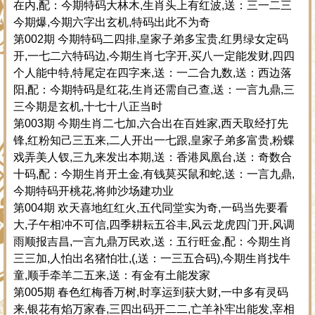
在内,配：今期特码大林木,生肖头上有红波,送：三一二三
今期爆,今期六字出玄机,特码出此不为奇
第002期 今期特码二四排,皇家子弟多宝贵,红男绿女定码
开,一七二六特码边,今期生肖七字开,买八一定能发财,四四
个人能中特,特尾定在四字来,送：一二合九数,送：西边落
阳,配：今期特码是红花,生肖还需自己查,送：一言九鼎,三
三今期是玄机,十七十八正当时
第003期 今期生肖二七加,六合出在百姓家,西天取经打先
锋,红粉知己三五来,二人开出一七跟,皇家子弟多富贵,粉蝶
戏弄美人钗,三九来发出本期,送：香港凤凰台,送：奇数合
十码,配：今期生肖开土金,有钱莫买鼠和蛇,送：一言九鼎,
今期特码开桃花,将帅沙场建功业
第004期 欢天喜地红红火,五代同堂实为奇,一码当先要看
大,子午相冲不可信,四季耕耘五谷丰,风云龙虎四门开,风调
雨顺报吉昌,一言九鼎万民欢,送：五行旺金,配：今期生肖
三三加,人怕出名猪怕壮,(,送：一三五合码),今期生肖找牛
童,顺手牵羊二五来,送：有金有土能发家
第005期 春色红梅香万树,时享运到获大财,一中多有灵码
来,银花有焰万家春,三四出码开二二,亡羊补牢出能发,宰相