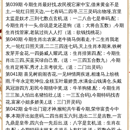
第039期 今期生肖最好找,农民视它家中宝,借来黄金不是
土,一轮红日照天边,一七有码二四寻,三三灵码出物垭,宫里
太监是奴才,三到七数点玄机,送：一二八合七是单码,配：
今期生肖十一头,你说是龙还是狗（送：大将合五数）,今期
生肖找管家,老鼠过街人人打（送：欲钱找桃花）
第040期 今期生肖出农家,老牛骑马倒着走,十二生肖我老
大,一轮红日照天涯,二二三四连七码,天上生肖本期来,铁树
发芽开金花,一四扬威人耀武,送：生肖排第四,配：今期生
肖出三四,买蓝买绿自己查,（送：一三四五合数九）,今期
生肖定将军,秀才上京考状元,（送：二门出灵码）
第041期 喜见树前闹杏花,一见钟情两疾迷,相逢马上纷桃
雨,千年永定乾坤位,金枝玉叶最娇贵,水满金山钱满仓,头戴
凤冠游四方,彩民今期猜中奖,送：牛羊狗猪,配：今期生肖
三三加,人怕出名猪怕壮,(,送：一三五合码),今期特码找杏
花,富家小姐多娇美,(,送：三门开灵码)
第042期 金牛出门迎才神,猴蛇共午看今期,荣华富贵今中
事,本期开出如意码,二四当前五六到,选出二三是吉数,一言
九鼎是皇帝,四六合一先后出,送：八字是玄机,送：生肖在
内,配：今期特码大林木,生肖头上有红波,送：双数合双,十