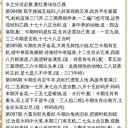
水之分没必要,要红要绿自己挑
第084期 双手接福五福归,八挂算得精又准,此肖平生最霸
气,粒粒蓝珠三门开,三三两两相伴来,一二偏门也可现,运势
流转到乙酉,十七十八正当时,送：家中养的动物,送：西边
落阳,配：今期特码是红花,生肖还需自己查,送：一言九鼎,
三三今期是玄机,十七十八正当时
第085期 今期生肖开金花,大将无帅找小姐,红兰今期有玄
机,猜中单双有横财,诗海经中有猛兽,十二生肖从它来,四面
八方财源进,八面进财金满堂,(送：诗里有生肖),配：零五加
三最理想,三六今期出头来,(送：走路很快的动物),三八花香
时正好,是七是八不中奖,(送：三门中特)
第086期 今期生肖定牛羊,武松打虎世人传,风波亭里满江
红,二五相加一七开,来七合六是吉数,八月十五好码开,特码
本期开金花,一三五七是银钱,送：火行中,配：今期生肖有
看头,买上买下不是牛.(送：三人抬二棺),今期生肖出南方,土
金在头应出尽.(送：特码在内)
第087期 六畜兴旺先看好,今期白兔依旧在,把握时机别错
过,合双大码中大奖,本期三门有玄机,二七头上合五数,双数
开出组单码,八来公开得四五,(送：三翻五次出特码),配：今