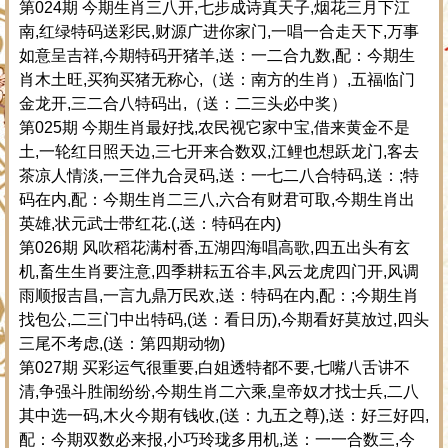
第024期 今期生肖三八开,七步成诗真天子,烟花三月下江
南,红绿特码送彩民,财源广进你家门,一唱一合走天下,万事
如意呈吉祥,今期特码开猪羊,送：一二合九数,配：今期生
肖木土旺,买狗买猪无称心,（送：南方的生肖）,五福临门
金龙开,三二合八特码出,（送：二三头必中奖）
第025期 今期生肖最好找,农民视它家中宝,借来黄金不是
土,一轮红日照天边,三七开来合数双,江鲤也想跃龙门,客去
茶凉人情淡,一三伴九合灵码,送：一七二八合特码,送：;特
码在内,配：今期生肖二三八,六合有财君可取,今期生肖出
英雄,状元武士带红花.(,送：特码在内)
第026期 风吹稻花满村香,五湖四海唱高歌,四五出头有玄
机,畜生生肖要注意,四季耕耘五谷丰,风云龙虎四门开,风调
雨顺报吉昌,一言九鼎万民欢,送：特码在内,配：;今期生肖
找包公,二三门中出特码,(送：看日历),今期看好莫放过,四头
三尾不考虑,(送：第四期动物)
第027期 买彩运气很重要,白姐透特都不要,七嘴八舌讲不
清,争强斗胜闹纷纷,今期生肖二六乘,皇帝奴才找士兵,二八
其中选一码,木火今期有钱收,(送：九五之尊),送：好三好四,
配：今期双数必来报,小巧玲珑多用机,送：一一合数三,今