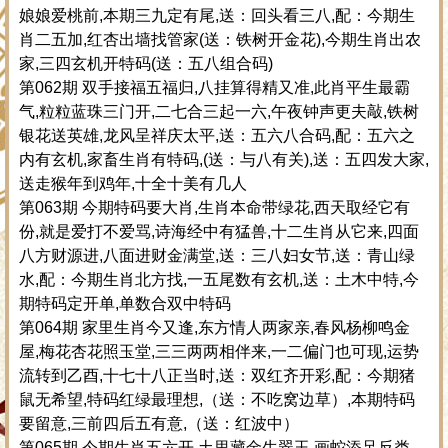
娘娘爱桃前,本期三九定有尾,送：回头看三八,配：今期生
肖二五加,红杏出墙找管家(送：铁树开金花),今期生肖出农
家,三四玄机开特码(送：五八组合码)
第062期 双手接福五福归,八挂算得精又准,此肖平生最霸
气,粒粒蓝珠三门开,二七合三起一六,午夜钟声更夫敲,铁树
银花送英雄,龙风呈祥庆太平,送：五六八合码,配：五六之
内有玄机,家畜生肖有特码,(送：与八有关),送：五四发大家,
送走猴年到鸡年,十全十美有几人
第063期 今期特码要大肖,生肖本命带绿花,西天取经它有
份,就是爱打不爱骂,诗海经中有猛兽,十二生肖从它来,四面
八方财源进,八面进财金满堂,送：三八妇女节,送：青山绿
水,配：今期生肖北方找,一五尾数有玄机,送：土木中特,今
期特码定开单,单数合双中特码
第064期 家里生肖今又逢,东方情人两家亲,春风杨柳鸣金
屋,梅花杏花照玉堂,三三两两相伴来,一二偏门也可现,运势
流转到乙酉,十七十八正当时,送：双红齐开彩,配：今期猪
鼠无希望,特码红绿最理想,（送：不吃窝边草）,本期特码
要留意,三前四后五有意,（送：红波中）
第065期 今期生肖五六开,土里藏金生翠玉,画蛇添足反类