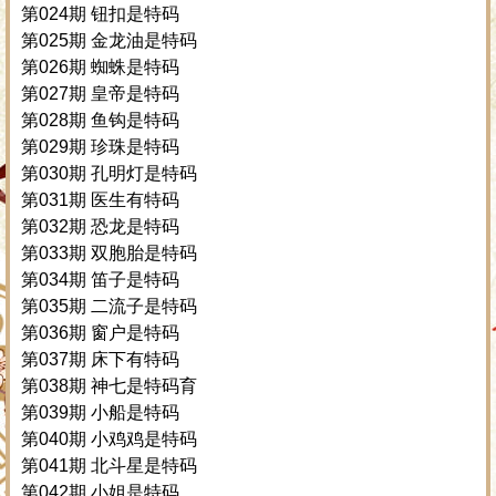
第024期 钮扣是特码
第025期 金龙油是特码
第026期 蜘蛛是特码
第027期 皇帝是特码
第028期 鱼钩是特码
第029期 珍珠是特码
第030期 孔明灯是特码
第031期 医生有特码
第032期 恐龙是特码
第033期 双胞胎是特码
第034期 笛子是特码
第035期 二流子是特码
第036期 窗户是特码
第037期 床下有特码
第038期 神七是特码育
第039期 小船是特码
第040期 小鸡鸡是特码
第041期 北斗星是特码
第042期 小姐是特码