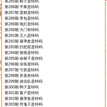
第285期 框子是特码
第286期 平果是特码
第287期 蛋糕是特码
第288期 草包是特码
第289期 电灯是特码
第290期 大门有特码
第291期 王八是特码
第292期 避孕套是特码
第293期 扫把星是特码
第294期 辣辣是特码
第295期 命根子是特码
第296期 珍珠是特码
第297期 弓箭是特码
第298期 井底有特码
第299期 游击队是特码
第300期 鸭子是特码
第301期 窗户是特码
第302期 避孕套是特码
第303期 穷鬼子是特码