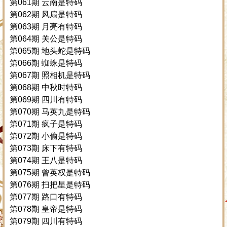
第061期 云南是特码
第062期 风扇是特码
第063期 月亮有特码
第064期 关公是特码
第065期 地头蛇是特码
第066期 蜘蛛是特码
第067期 照相机是特码
第068期 中秋时特码
第069期 四川有特码
第070期 马英九是特码
第071期 疯子是特码
第072期 小偷是特码
第073期 床下有特码
第074期 王八是特码
第075期 曾英权是特码
第076期 扫把星是特码
第077期 路口有特码
第078期 皇帝是特码
第079期 四川有特码