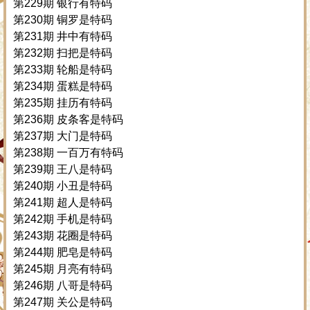
第229期 银行有特码
第230期 铜罗是特码
第231期 井中有特码
第232期 扫把是特码
第233期 轮船是特码
第234期 蛋糕是特码
第235期 挂历有特码
第236期 皮条客是特码
第237期 大门是特码
第238期 一百万有特码
第239期 王八是特码
第240期 小丑是特码
第241期 超人是特码
第242期 手机是特码
第243期 花圈是特码
第244期 肥皂是特码
第245期 月亮有特码
第246期 八哥是特码
第247期 关公是特码