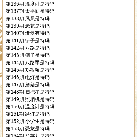
第136期 温度计是特码
第137期 太平间是特码
第138期 凤凰是特码
第139期 恐龙是特码
第140期 港澳有特码
第141期 铲子是特码
第142期 八路是特码
第143期 瘸子是特码
第144期 八路军是特码
第145期 郑板桥是特码
第146期 电灯是特码
第147期 蘑菇是特码
第148期 扫把星是特码
第149期 照相机是特码
第150期 温度计是特码
第151期 路灯是特码
第152期 小学生是特码
第153期 恐龙是特码
第154期 马英九是特码