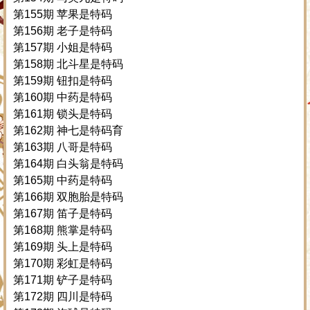
第155期 苹果是特码
第156期 老子是特码
第157期 小姐是特码
第158期 北斗星是特码
第159期 钮扣是特码
第160期 中药是特码
第161期 锁头是特码
第162期 神七是特码育
第163期 八哥是特码
第164期 白头翁是特码
第165期 中药是特码
第166期 双胞胎是特码
第167期 笛子是特码
第168期 熊掌是特码
第169期 头上是特码
第170期 彩虹是特码
第171期 铲子是特码
第172期 四川是特码