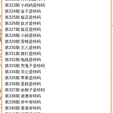
第323期 小鸡鸡是特码
第324期 金子是特码
第325期 饭店是特码
第326期 奴才是特码
第327期 饭店是特码
第328期 小妞是特码
第329期 雷锋是特码
第330期 王八是特码
第331期 路灯是特码
第332期 电线是特码
第333期 穷鬼子是特码
第334期 关公是特码
第335期 苹果是特码
第336期 蛋糕是特码
第337期 命根子是特码
第338期 港澳有特码
第339期 井中有特码
第340期 香港有特码