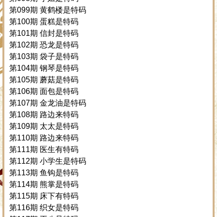
第099期 黄鹤楼是特码
第100期 蛋糕是特码
第101期 信封是特码
第102期 恐龙是特码
第103期 袋子是特码
第104期 钢琴是特码
第105期 蘑菇是特码
第106期 面包是特码
第107期 金龙油是特码
第108期 路边来特码
第109期 太太是特码
第110期 路边来特码
第111期 医生有特码
第112期 小学生是特码
第113期 鱼钩是特码
第114期 熊掌是特码
第115期 床下有特码
第116期 织女是特码