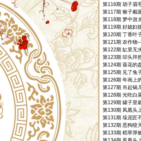
第116期 胡子眉毛
第117期 猴子戴面
第118期 梦中游
第119期 好媳妇
第120期 丁香叶子
第121期 农作物-
第122期 缸里无水-
第123期 叩头拜把
第124期 葵花的盘
第125期 见了兔子
第126期 年画上的
第127期 吊起锅儿
第128期 光吃白菜
第129期 罐子里栽
第130期 凤凰头上
第131期 垛泥匠不
第132期 恶狗咬天
第133期 稻草弹被
第134期 凤凰头上