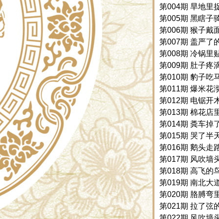
第004期 旱地里捉
第005期 黑瞎子骑
第006期 猴子戴面
第007期 盖严了的
第008期 冷锅里贴
第009期 肚子疼滴
第010期 豹子吃马
第011期 爆米花沏
第012期 电锯开木
第013期 棉花店里
第014期 粪车掉了
第015期 哭了半
第016期 鹅头走路
第017期 风吹墙头
第018期 高飞的鸟
第019期 南北大道
第020期 胳膊弯里
第021期 拉了弦
第022期 风吹墙头