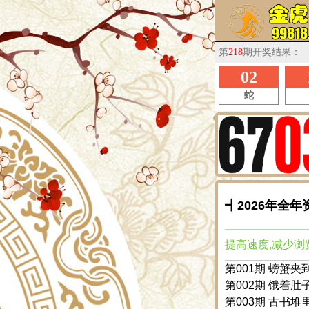
┫2026年全年
提高速度,减少浏
第001期 螃蟹夹到
第002期 饿着肚
第003期 古书堆里