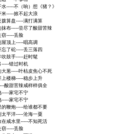
开水-----不（响）想《猪？》
米-----掀不起大浪
拨算盘-----满打满算
的抹布-----尝尽了酸甜苦辣
窃-----丢脸
屋顶上-----唱高调
忘了砣-----丢三落四
吹鼓手-----赶时髦
-----错过时机
的大葱-----叶枯皮焦心不死
上楼梯-----稳步上升
----酸甜苦辣咸样样俱全
-----家宅不宁
-----家宅不宁
的鞭炮-----给谁都不要
太平洋-----沧海一粟
在咸水里-----不知死活
窃-----丢脸