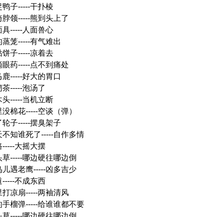
鸭子-----干扑棱
脖领-----熊到头上了
具-----人面兽心
蒸笼-----有气难出
饼子-----凉着去
眼药-----点不到痛处
鹿-----好大的胃口
茶-----泡汤了
头-----当机立断
没棉花-----空谈（弹）
轮子-----摆臭架子
天不知谁死了-----自作多情
-----大摇大摆
草-----哪边硬往哪边倒
儿遇老鹰-----凶多吉少
-----不成东西
打凉扇-----两袖清风
的手榴弹-----给谁谁都不要
草-----哪边硬往哪边倒