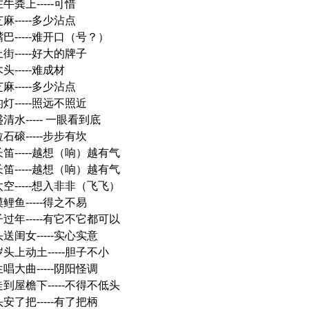
牛粪上-----可惜
麻-----多少沾点
巴-----难开口（号？）
街-----好大的牌子
头-----难成材
麻-----多少沾点
灯-----照远不照近
清水----- 一眼看到底
石磙-----步步有坎
长笛-----越想（响）越有气
长笛-----越想（响）越有气
太空-----想入非非（飞飞）
鲤鱼-----得之不易
子过年-----有它不它都可以
送闺女-----实心实意
头上动土-----胆子不小
唱大曲-----阴阳怪调
走到屋檐下-----不得不低头
安了把-----有了把柄