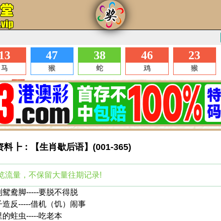
资料┣：【生肖歇后语】(001-365)
览流量，不保留大量往期记录!
鸳鸯脚-----要脱不得脱
子造反-----借机（饥）闹事
的蛀虫-----吃老本