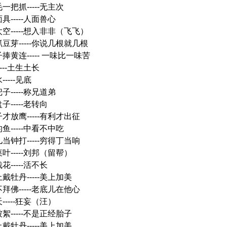
一把抓-----无主次
具-----人面兽心
太空-----想入非非（飞飞）
抓豆芽-----你说几根就几根
捧黄连----- 一味比一味苦
----土生土长
----见底
子-----称兄道弟
子-----老转向
才放鹰-----有利才出征
鱼-----中看不中吃
当钟打-----穷得丁当响
叶-----刘邦（留帮）
花-----活不长
戴牡丹-----美上加美
拜佛-----老底儿在他心
-----狂妄（汪）
絮-----不是正经胎子
戴牡丹-----美上加美