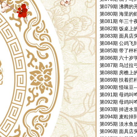
第079期 沸腾的
第080期 海里的虾
第081期 年三十夜
第082期 饭桌上
第083期 面具店失
第084期 公鸡飞到
第085期 带了秤杆
第086期 六十岁学
第087期 鸟过拉弓
第088期 房檐上
第089期 扶着拦杆
第090期 怪味豆-
第091期 母鸡叫鸣
第092期 母鸡叫鸣
第093期 掉进水里
第094期 麦粒掉到
第095期 淡水鱼放
第096期 面具店失