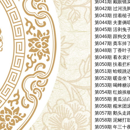
第041期 戴眼镜卖
第042期 过河洗脚
第043期 捏着槌子
第044期 夫妻俩唱
第045期 活剥兔子-
第046期 跟狗交朋
第047期 粪车掉了
第048期 丁香叶子
第049期 看衣裳行
第050期 扶着拦杆
第051期 蛤蟆跳进
第052期 暖壶坐飞
第053期 喝蜂糖说
第054期 红娘挨板
第055期 黄瓜沾白
第056期 糯米团滚
第057期 鹅头走路
第058期 泥鳅打鼓
第059期 年三十夜