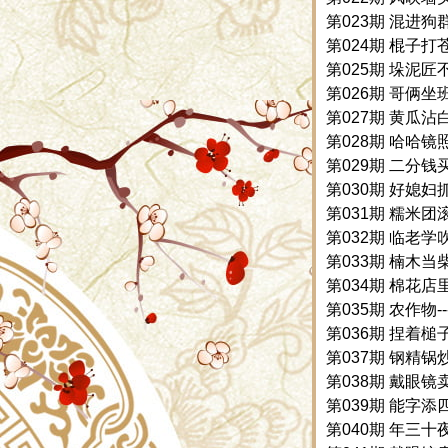
第023期 混进狗群
第024期 棍子打苍
第025期 垛泥匠不
第026期 哥俩坐班
第027期 黄瓜沾白
第028期 哈哈镜照
第029期 二分钱买
第030期 好媳妇
第031期 糯米团滚
第032期 临老学吹
第033期 楠木当柴
第034期 棉花店里
第035期 农作物-
第036期 捏着槌子
第037期 钢精锅炒
第038期 戴眼镜卖
第039期 能字添四
第040期 年三十夜