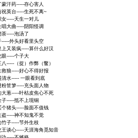
蒙汗药-----存心害人
祝英台-----生死不离~
女-----天生一对儿
唱大曲-----阴阳怪调
茶-----泡汤了
-----外头好看里头空
皇上又装疯-----算什么好汉
眼-----个子大
王八-----（捉）作弊（鳖）
救狼-----好心不得好报
清水----- 一眼看到底
粉笸箩-----充头面人物
的大葱-----叶枯皮焦心不死
子-----抵不上现铜
个猪头-----脸面不值钱
盗-----神不知鬼不觉
竹子-----节外生枝
龙王谈心-----天涯海角觅知音
边-----不够格