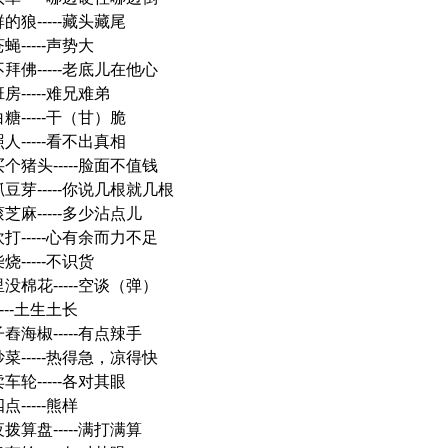
的狼-----藏头藏尾
蝇-----声势大
拜佛-----老底儿在他心
房-----难兄难弟
糖-----干（甘）脆
人-----看不出真相
个猪头-----脸面不值钱
抓豆芽-----你说几根就几根
芝麻-----多少沾点儿
打-----心有余而力不足
烧-----不识货
没棉花-----空谈（弹）
----土生土长
舂海椒-----有点辣手
菜-----热得急，凉得快
车轮-----各对其眼
点-----熊样
拨算盘-----满打满算