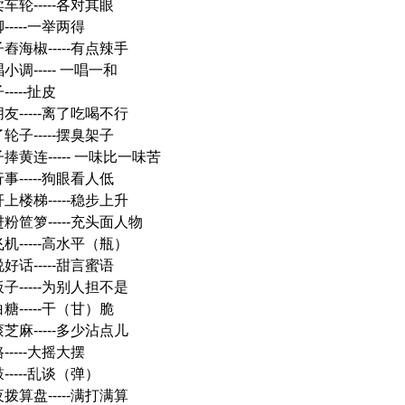
车轮-----各对其眼
-----一举两得
舂海椒-----有点辣手
小调----- 一唱一和
----扯皮
友-----离了吃喝不行
轮子-----摆臭架子
捧黄连----- 一味比一味苦
事-----狗眼看人低
上楼梯-----稳步上升
粉笸箩-----充头面人物
机-----高水平（瓶）
好话-----甜言蜜语
子-----为别人担不是
糖-----干（甘）脆
芝麻-----多少沾点儿
-----大摇大摆
-----乱谈（弹）
拨算盘-----满打满算