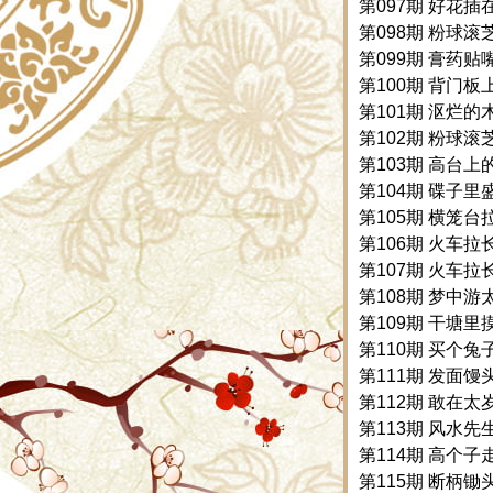
第097期 好花插在
第098期 粉球滚芝
第099期 膏药贴嘴
第100期 背门板上
第101期 沤烂的木
第102期 粉球滚芝
第103期 高台上的
第104期 碟子里盛
第105期 横笼台拉
第106期 火车拉
第107期 火车拉
第108期 梦中游
第109期 干塘里摸
第110期 买个兔
第111期 发面馒头
第112期 敢在太岁
第113期 风水先生
第114期 高个子
第115期 断柄锄头