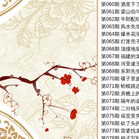
第060期 酒里下了
第061期 梁山伯与
第062期 牛郎配织
第063期 风水先生
第064期 爆米花沏
第065期 灯笼壳子
第066期 顶撞地
第067期 福建的龙
第068期 河里逮
第069期 东郭先生
第070期 碟子里盛
第071期 蛤蟆跳进
第072期 房檐上
第073期 隔年的金
第074期 二分钱买
第075期 庙堂里失
第076期 砍了头的
第077期 雷婆找
第078期 稿子写到