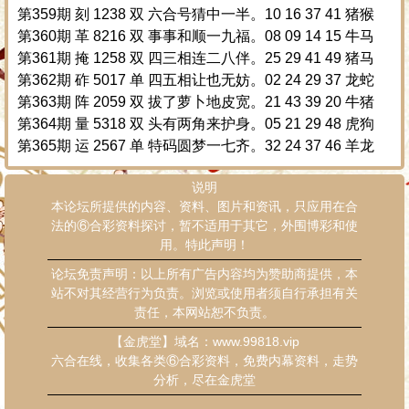
第359期 刻 1238 双 六合号猜中一半。10 16 37 41 猪猴
第360期 革 8216 双 事事和顺一九福。08 09 14 15 牛马
第361期 掩 1258 双 四三相连二八伴。25 29 41 49 猪马
第362期 砟 5017 单 四五相让也无妨。02 24 29 37 龙蛇
第363期 阵 2059 双 拔了萝卜地皮宽。21 43 39 20 牛猪
第364期 量 5318 双 头有两角来护身。05 21 29 48 虎狗
第365期 运 2567 单 特码圆梦一七齐。32 24 37 46 羊龙
说明
本论坛所提供的内容、资料、图片和资讯，只应用在合
法的⑥合彩资料探讨，暂不适用于其它，外围博彩和使
用。特此声明！
论坛免责声明：以上所有广告内容均为赞助商提供，本
站不对其经营行为负责。浏览或使用者须自行承担有关
责任，本网站恕不负责。
【金虎堂】域名：www.99818.vip
六合在线，收集各类⑥合彩资料，免费内幕资料，走势
分析，尽在金虎堂