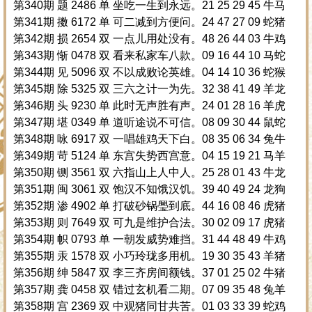
第340期 题 2486 单 坐吃一生到永远。21 25 29 45 牛马
第341期 擞 6172 单 可二减到方便问。24 47 27 09 蛇猪
第342期 损 2654 双 一点儿用处没有。48 26 44 03 牛鸡
第343期 惭 0478 双 看来私家车八款。09 16 44 10 马蛇
第344期 见 5096 双 不以成败论英雄。04 14 10 36 蛇猴
第345期 除 5325 双 三六之计一为先。32 38 41 49 羊龙
第346期 头 9230 单 此时无声胜有声。24 01 28 16 羊虎
第347期 堪 0349 单 道听途说不可信。08 09 30 44 鼠蛇
第348期 咏 6917 双 一唱雄鸡天下白。08 35 06 34 兔牛
第349期 苛 5124 单 东宫失势西宫意。04 15 19 21 马羊
第350期 铡 3561 双 六指山上人中人。25 28 01 43 牛龙
第351期 闽 3061 双 饱汉不知饿汉饥。39 40 49 24 龙狗
第352期 渗 4902 单 打破砂锅璺到底。44 16 08 46 虎猪
第353期 则 7649 双 可九是维护合法。30 02 09 17 虎猪
第354期 帜 0793 单 一朝发威势难挡。31 44 48 49 牛鸡
第355期 汞 1578 双 小巧玲珑多用机。19 30 35 43 羊猪
第356期 绅 5847 双 李三齐房间额钱。37 01 25 02 牛猪
第357期 龚 0458 双 错过玄机看二期。07 09 35 48 兔羊
第358期 宫 2369 双 中观猪同甘共苦。01 03 33 39 蛇鸡