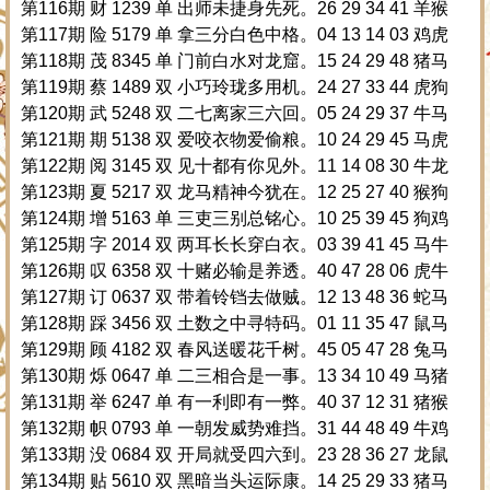
第116期 财 1239 单 出师未捷身先死。26 29 34 41 羊猴
第117期 险 5179 单 拿三分白色中格。04 13 14 03 鸡虎
第118期 茂 8345 单 门前白水对龙窟。15 24 29 48 猪马
第119期 蔡 1489 双 小巧玲珑多用机。24 27 33 44 虎狗
第120期 武 5248 双 二七离家三六回。05 24 29 37 牛马
第121期 期 5138 双 爱咬衣物爱偷粮。10 24 29 45 马虎
第122期 阅 3145 双 见十都有你见外。11 14 08 30 牛龙
第123期 夏 5217 双 龙马精神今犹在。12 25 27 40 猴狗
第124期 增 5163 单 三吏三别总铭心。10 25 39 45 狗鸡
第125期 字 2014 双 两耳长长穿白衣。03 39 41 45 马牛
第126期 叹 6358 双 十赌必输是养透。40 47 28 06 虎牛
第127期 订 0637 双 带着铃铛去做贼。12 13 48 36 蛇马
第128期 踩 3456 双 土数之中寻特码。01 11 35 47 鼠马
第129期 顾 4182 双 春风送暖花千树。45 05 47 28 兔马
第130期 烁 0647 单 二三相合是一事。13 34 10 49 马猪
第131期 举 6247 单 有一利即有一弊。40 37 12 31 猪猴
第132期 帜 0793 单 一朝发威势难挡。31 44 48 49 牛鸡
第133期 没 0684 双 开局就受四六到。23 28 36 27 龙鼠
第134期 贴 5610 双 黑暗当头运际康。14 25 29 33 猪马