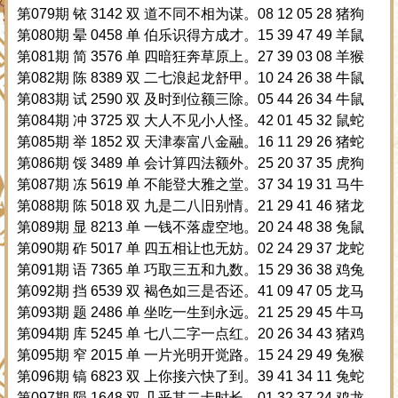
第079期 铱 3142 双 道不同不相为谋。08 12 05 28 猪狗
第080期 晕 0458 单 伯乐识得方成才。15 39 47 49 羊鼠
第081期 简 3576 单 四暗狂奔草原上。27 39 03 08 羊猴
第082期 陈 8389 双 二七浪起龙舒甲。10 24 26 38 牛鼠
第083期 试 2590 双 及时到位额三除。05 44 26 34 牛鼠
第084期 冲 3725 双 大人不见小人怪。42 01 45 32 鼠蛇
第085期 举 1852 双 天津泰富八金融。16 11 29 26 猪蛇
第086期 馁 3489 单 会计算四法额外。25 20 37 35 虎狗
第087期 冻 5619 单 不能登大雅之堂。37 34 19 31 马牛
第088期 陈 5018 双 九是二八旧别情。21 29 41 46 猪龙
第089期 显 8213 单 一钱不落虚空地。20 24 48 38 兔鼠
第090期 砟 5017 单 四五相让也无妨。02 24 29 37 龙蛇
第091期 语 7365 单 巧取三五和九数。15 29 36 38 鸡兔
第092期 挡 6539 双 褐色如三是否还。41 09 47 05 龙马
第093期 题 2486 单 坐吃一生到永远。21 25 29 45 牛马
第094期 库 5245 单 七八二字一点红。20 26 34 43 猪鸡
第095期 窄 2015 单 一片光明开觉路。15 24 29 49 兔猴
第096期 镐 6823 双 上你接六快了到。39 41 34 11 兔蛇
第097期 陨 1648 双 几乎其二卡时长。01 32 37 24 鸡龙