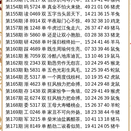
第154期 呜 5724 单 真金不怕火来烧。49 21 01 06 猪虎
第155期 读 0469 双 五字当头居天下。14 21 36 15 羊兔
第156期 泽 8914 双 半夜敲门心不惊。49 32 38 10 鸡龙
第157期 推 1248 单 牛虎过江兔走六。26 37 47 49 猪马
第158期 诈 5860 单 还是让双小胞胎。03 28 38 33 猪龙
第159期 研 4268 单 叶落归根终始一。15 24 41 46 羊马
第160期 踩 4689 单 既生周瑜何生亮。07 33 39 46 鼠兔
第161期 葱 7059 双 冷酷八地库迪瓦。13 10 46 19 鼠马
第162期 坟 2343 双 勤恳劳作无怨言。10 24 29 45 猴龙
第163期 勤 5831 单 五色光彩生凤毛。12 25 39 45 蛇鼠
第164期 恶 5317 单 一个两度伐枝柯。10 19 35 42 虎鼠
第165期 渐 4623 单 狂风独力把命搏。10 24 29 48 龙鼠
第166期 存 1438 双 两家纷争一角墙。02 29 41 49 猴虎
第167期 花 6274 双 狂风独力把命搏。10 24 26 39 鼠兔
第168期 委 5317 双 王母大寿蟠桃会。15 26 37 40 羊蛇
第169期 工 0246 单 家丑不可向外扬。18 23 38 44 牛猪
第170期 军 3215 单 柴米油盐酱醋茶。10 41 13 18 猪马
第171期 润 8149 单 酷劲二诶看似简。19 41 24 05 猪牛