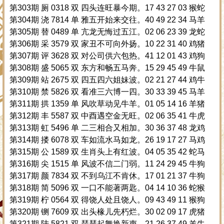
第303期 厕 0318 双 四头连旺暴今期。17 43 27 03 猴蛇
第304期 浇 7814 单 雅五开始来交往。40 49 22 34 马羊
第305期 替 0489 单 亢龙无悔过五江。02 06 23 39 龙蛇
第306期 采 3579 双 家丑不可向外扬。10 22 31 40 鸡猪
第307期 评 3628 双 对公司供六包热。41 12 01 43 鸡狗
第308期 盛 5065 双 东方和畅五马奔。15 29 45 49 牛鼠
第309期 站 2675 双 四五四六姐妹波。02 21 27 44 鸡牛
第310期 禁 5826 双 看准三六博一四。30 33 39 45 马羊
第311期 拱 1359 单 风吹草动见牛羊。01 05 14 16 羊猪
第312期 丰 5587 双 中酉遇空金无旺。02 06 35 41 牛虎
第313期 虹 5496 单 二三相合又相加。30 36 37 48 龙鸡
第314期 搂 6078 双 车如流水马如龙。26 19 17 27 马鸡
第315期 公 1589 双 生肖头上有红波。04 05 35 42 蛇马
第316期 尖 1515 单 风波不信二门弱。11 24 29 45 牛狗
第317期 颜 7834 双 不到乌江不肯休。17 01 21 37 牛狗
第318期 简 5096 双 一口不能著两匙。04 14 10 36 蛇猴
第319期 柠 0564 双 得饶人处且饶人。09 43 49 11 猴狗
第320期 铡 7609 双 出头椽儿先朽烂。30 02 09 17 虎猪
第321期 陆 5821 双 琵琶起舞换新声。21 26 37 49 羊牛