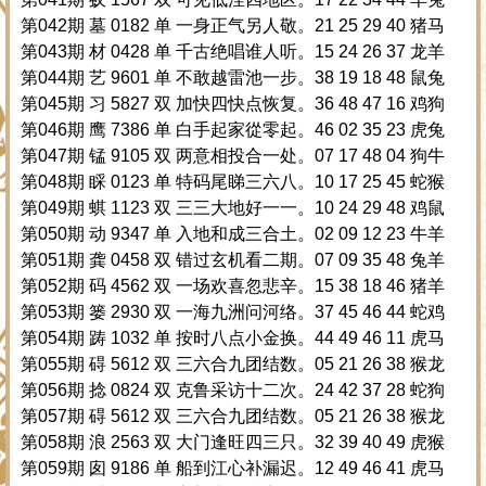
第042期 墓 0182 单 一身正气另人敬。21 25 29 40 猪马
第043期 材 0428 单 千古绝唱谁人听。15 24 26 37 龙羊
第044期 艺 9601 单 不敢越雷池一步。38 19 18 48 鼠兔
第045期 习 5827 双 加快四快点恢复。36 48 47 16 鸡狗
第046期 鹰 7386 单 白手起家從零起。46 02 35 23 虎兔
第047期 锰 9105 双 两意相投合一处。07 17 48 04 狗牛
第048期 睬 0123 单 特码尾睇三六八。10 17 25 45 蛇猴
第049期 蜞 1123 双 三三大地好一一。10 24 29 48 鸡鼠
第050期 动 9347 单 入地和成三合土。02 09 12 23 牛羊
第051期 龚 0458 双 错过玄机看二期。07 09 35 48 兔羊
第052期 码 4562 双 一场欢喜忽悲辛。15 38 18 46 猪羊
第053期 篓 2930 双 一海九洲问河络。37 45 46 44 蛇鸡
第054期 踌 1032 单 按时八点小金换。44 49 46 11 虎马
第055期 碍 5612 双 三六合九团结数。05 21 26 38 猴龙
第056期 捻 0824 双 克鲁采访十二次。24 42 37 28 蛇狗
第057期 碍 5612 双 三六合九团结数。05 21 26 38 猴龙
第058期 浪 2563 双 大门逢旺四三只。32 39 40 49 虎猴
第059期 囱 9186 单 船到江心补漏迟。12 49 46 41 虎马