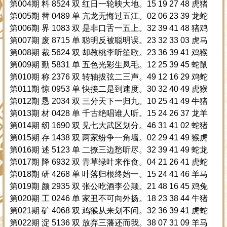
第004期 料 8524 双 红日一轮映大地。15 19 27 48 虎猪
第005期 替 0489 单 亢龙无悔过五江。02 06 23 39 龙蛇
第006期 界 1083 双 是非口舌一五上。32 39 41 48 猪鸡
第007期 废 8715 单 聪明反被聪明误。23 32 33 03 虎马
第008期 裁 5624 双 却教桃李听笙歌。23 36 39 41 鸡猴
第009期 勤 5831 单 五色光彩生凤毛。12 25 39 45 蛇鼠
第010期 称 2376 双 转轴拔弦二三声。49 12 16 29 鸡蛇
第011期 惊 0953 单 快接二是到速度。30 32 40 49 虎猴
第012期 恳 2034 双 三分天下一归九。10 25 41 49 牛猪
第013期 材 0428 单 千古绝唱谁人听。15 24 26 37 龙羊
第014期 纫 1690 双 见七大武区划分。46 31 41 02 蛇猪
第015期 存 1438 双 两家纷争一角墙。02 29 41 49 猴虎
第016期 述 5123 单 二撩三边愁听尽。32 39 41 49 蛇龙
第017期 降 6932 双 青草绿叶来作食。04 21 26 41 虎蛇
第018期 研 4268 单 叶落归根终始一。15 24 41 46 羊马
第019期 颜 2935 双 张公吃酒李公颠。21 48 16 45 鸡兔
第020期 工 0246 单 家丑不可向外扬。18 23 38 44 牛猪
第021期 矿 4068 双 鸡猴从来划不问。32 36 39 41 虎蛇
第022期 淀 5136 双 放弃三藩还而我。38 07 31 09 羊马