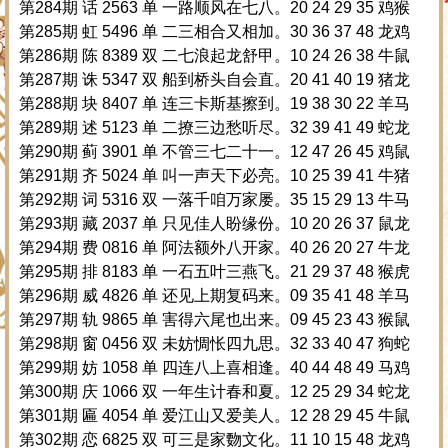
第284期 话 2563 单 一路顺风在七八。20 24 29 35 鸡猴
第285期 虹 5496 单 二三相合又相加。30 36 37 48 龙鸡
第286期 陈 8389 双 二七浪起龙舒甲。10 24 26 38 牛鼠
第287期 诛 5347 双 船到桥头自会直。20 41 40 19 猪龙
第288期 块 8407 单 连三卡斯基擦到。19 38 30 22 羊马
第289期 述 5123 单 二撩三边愁听尽。32 39 41 49 蛇龙
第290期 蓟 3901 单 不管三七二十一。12 47 26 45 鸡鼠
第291期 齐 5024 单 叫一声天下必亮。10 25 39 41 牛猪
第292期 词 5316 双 一落千咱万家屡。35 15 29 13 牛马
第293期 藏 2037 单 只见佳人盼缘份。10 20 26 37 鼠龙
第294期 费 0816 单 阿法额外八开家。40 26 20 27 牛龙
第295期 排 8183 单 一石五叶三燕飞。21 29 37 48 猴虎
第296期 威 4826 单 还见上期复码来。09 35 41 48 羊马
第297期 轨 9865 单 害得六尾也出来。09 45 23 43 猴鼠
第298期 窗 0456 双 未妨惆怅四九思。32 33 40 47 狗蛇
第299期 妨 1058 单 四连八上喜相逢。40 44 48 49 马鸡
第300期 庆 1066 双 一年生计春和夏。12 25 29 34 蛇龙
第301期 匾 4054 单 爱江山又爱美人。12 28 29 45 牛鼠
第302期 恋 6825 双 可三是家覅文化。11 10 15 48 龙鸡