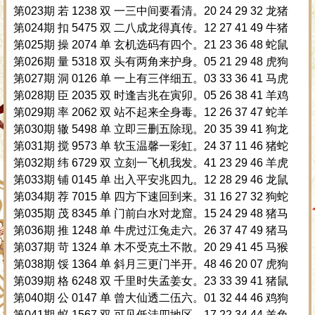
第023期 若 1238 双 一三中间要看清。20 24 29 32 龙猪
第024期 扣 5475 双 二八成龙得真传。12 27 41 49 牛猪
第025期 操 2074 单 玄机选码有四个。21 23 36 48 蛇鼠
第026期 量 5318 双 头有两角来护身。05 21 29 48 虎狗
第027期 洞 0126 单 一上有三伴细五。03 33 36 41 马虎
第028期 臣 2035 双 时逢吉兆在寅卯。05 26 38 41 羊鸡
第029期 率 2062 双 站不起来全身毒。12 26 37 47 蛇羊
第030期 辙 5498 单 立即三删五除现。20 35 39 41 狗龙
第031期 搅 9573 单 软玉温馨一彩虹。24 37 11 46 猪蛇
第032期 纬 6729 双 立刻一飞机我发。41 23 29 46 羊虎
第033期 铺 0145 单 出入平安兆四九。12 28 29 46 龙鼠
第034期 荐 7015 单 四方下速回到来。31 16 27 32 狗蛇
第035期 茂 8345 单 门前白水对龙窟。15 24 29 48 猪马
第036期 推 1248 单 牛虎过江兔走六。26 37 47 49 猪马
第037期 苛 1324 单 木不受克土不散。20 29 41 45 马猴
第038期 馁 1364 单 斜月三更门半开。48 46 20 07 虎狗
第039期 格 6248 双 千里时失孟姜女。23 33 39 41 猪鼠
第040期 公 0147 单 曾大仙透二伍六。01 32 44 46 鸡狗
第041期 蚁 1567 双 可见低洼四地区。17 22 34 44 羊兔