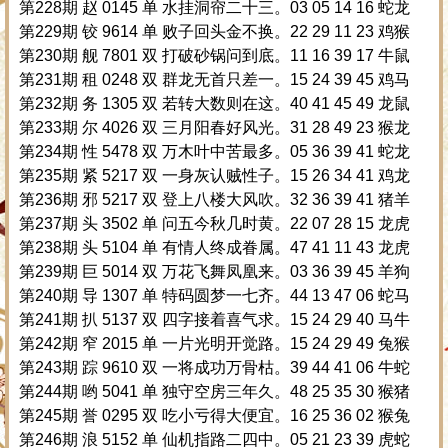
第228期 赵 0145 单 水挂洞帘二十三。03 05 14 16 蛇龙
第229期 铰 9614 单 败子回头金不换。22 29 11 23 鸡猴
第230期 舰 7801 双 打破砂锅问到底。11 16 39 17 牛鼠
第231期 租 0248 双 群龙无首只差一。15 24 39 45 鸡马
第232期 务 1305 双 若转大数则在这。40 41 45 49 龙鼠
第233期 尔 4026 双 三月阳春好风光。31 28 49 23 猴龙
第234期 性 5478 双 万木叶中苦最多。05 36 39 41 蛇龙
第235期 紧 5217 双 一身灰认贼性子。15 26 34 41 鸡龙
第236期 邪 5217 双 登上八楼大风吹。32 36 39 41 猪羊
第237期 头 3502 单 问五今秋几时黄。22 07 28 15 龙虎
第238期 头 5104 单 有情人终成眷属。47 41 11 43 龙虎
第239期 巨 5014 双 万花飞舞凤凰来。03 36 39 45 羊狗
第240期 导 1307 单 特码圆梦一七齐。44 13 47 06 蛇马
第241期 扒 5137 双 四字接着喜气求。15 24 29 40 马牛
第242期 窄 2015 单 一片光明开觉路。15 24 29 49 兔猴
第243期 踪 9610 双 一将成功万骨枯。39 44 41 06 牛蛇
第244期 哟 5041 单 独守空房三年久。48 25 35 30 猴猪
第245期 誉 0295 双 吃小亏得大便宜。16 25 36 02 猴兔
第246期 浪 5152 单 仙机指路二四中。05 21 23 39 虎蛇