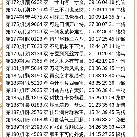
第172期 颜 6932 双 一寸山河一寸金。39 16 04 19 狗鼠
第173期 潮 3256 单 不三不四也发财。02 09 11 18 牛猪
第174期 劳 4875 双 可降三低觉得好。10 09 14 35 龙马
第175期 渊 9064 双 可是四期开出特。27 38 07 21 羊猪
第176期 泅 2103 双 一朝发威势难挡。05 32 36 41 猪狗
第177期 睬 0123 单 特码尾睇三六八。10 17 25 45 蛇猴
第178期 汇 7823 双 不见棺材不下泪。42 44 37 14 蛇羊
第179期 鹅 8134 双 春蚕到死丝方尽。21 10 20 41 猪马
第180期 厢 7365 单 尺之木必有节目。30 42 19 20 牛狗
第181期 巨 5014 双 万花飞舞凤凰来。03 36 39 45 羊狗
第182期 颗 3450 双 再实之木根必伤。09 33 13 40 鸡马
第183期 诫 5219 单 会计小算四毒害。48 35 29 36 马猴
第184期 臣 2035 双 时逢吉兆在寅卯。05 26 38 41 羊鸡
第185期 昼 1396 双 科技九卡费额看。15 25 11 04 龙虎
第186期 暴 0183 双 蛇鼠端赖一盘泥。21 23 35 43 龙猪
第187期 卧 2576 双 佳果满树群称王。15 24 39 45 马猪
第188期 赔 7468 单 可鲁荡气三回肠。09 36 38 21 兔猴
第189期 清 2398 双 伸张正义顺民意。34 26 35 03 牛鸡
第190期 采 4569 双 家丑不可向外扬。14 15 27 35 鼠猪