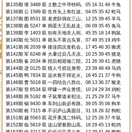
第135期 堪 3489 双 土数之中寻特码。05 16 31 46 牛兔
第136期 公 1589 双 生肖头上有红波。04 05 35 42 蛇马
第137期 图 8531 双 老虎卧洞在三山。12 25 39 45 羊马
第138期 曲 5247 单 捣蛋大王乱处走。06 09 35 45 兔马
第139期 孪 1403 双 别有天地非人间。45 35 18 14 狗鼠
第140期 伦 5031 单 摇头不算点头算。07 49 35 19 鸡牛
第141期 闻 2039 单 接连四次发机会。17 45 46 30 猴虎
第142期 军 6248 单 大暑过后几天凉。10 25 39 45 猪龙
第143期 备 2034 单 招后相迎做三陪。21 26 39 41 虎猪
第144期 进 0125 双 猎人弓箭近身旁。23 39 48 49 马鸡
第145期 鸭 7834 双 远水救不得近火。16 45 21 37 牛狗
第146期 曹 5018 双 一四结合八胜出。08 13 36 37 猴龙
第147期 登 8534 双 呼啸一声众兽慌。10 24 29 34 鸡蛇
第148期 揖 5182 单 子鼠窜道未犯法。21 25 29 37 马牛
第149期 锅 9430 单 车到山前必有路。39 05 35 06 狗羊
第150期 检 7315 单 不识庐山真面目。31 16 26 32 狗蛇
第151期 越 5563 双 花开果茂二特码。12 25 26 37 牛鼠
第152期 临 5819 双 这山望着那山高。18 29 45 13 蛇鸡
第153期 代 3217 双 伯乐识马寻八年。12 29 41 46 猴狗