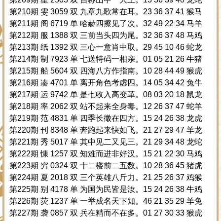
第210期 雯 3059 双 九章九歌常在耳。23 36 37 41 猴马
第211期 阁 6719 单 哈赫四擦见了次。32 49 22 34 马羊
第212期 服 1388 双 三前当头四为尾。32 36 37 48 马鸡
第213期 纸 1392 双 三心一意肖中取。29 45 10 46 蛇龙
第214期 制 7923 单 七送特码一相亲。01 05 21 26 牛猪
第215期 船 5604 双 四海八方作指南。10 28 44 49 猴虎
第216期 凑 4701 单 离开角色考虑四。14 05 34 42 兔牛
第217期 运 9742 单 是七收入高变革。08 03 20 18 鼠龙
第218期 率 2062 双 站不起来全身毒。12 26 37 47 蛇羊
第219期 范 4831 单 四季长徵在四方。15 24 26 38 龙虎
第220期 刊 8348 单 奔跑起来快如飞。21 27 29 47 羊龙
第221期 秀 5017 单 其中见二又见三。21 29 34 48 龙蛇
第222期 慷 1257 双 知难而进非好汉。15 21 22 30 马鸡
第223期 穷 0324 双 十二楼前二五数。10 28 36 45 猪虎
第224期 夏 2018 双 三个英雄八斤力。21 25 26 37 鸡猴
第225期 别 4178 单 为国为民皆是汝。15 24 26 38 牛鸡
第226期 荧 1237 单 一举成名天下知。46 21 35 29 羊兔
第227期 袭 0857 双 兵在精而不在多。01 27 30 33 猴虎