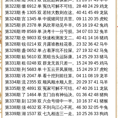
第322期 缀 6912 单 冤仇可解不可结。28 48 24 29 鸡龙
第323期 务 1305 双 若转大数则在这。40 41 45 49 龙鼠
第324期 宫 1345 单 中观猪同甘共苦。09 11 20 35 虎蛇
第325期 拱 2378 单 风吹草动见牛羊。05 16 19 42 兔鸡
第326期 哗 8569 单 决考十一分亏损。34 07 03 32 兔羊
第327期 垒 9803 双 快速检测发文二。40 41 14 16 猪鸡
第328期 锐 0214 双 月露谁教桂花香。23 32 36 42 马牛
第329期 盏 0652 单 占着茅坑不拉屎。27 19 32 42 马兔
第330期 贴 5610 双 黑暗当头运际康。14 25 29 33 猪马
第331期 租 0248 双 群龙无首只差一。15 24 39 45 鸡马
第332期 列 5683 单 十五云开凤展翎。15 24 29 37 虎蛇
第333期 讳 2047 单 看十挖到前往算。04 11 08 19 龙羊
第334期 流 2355 双 顺风顺水顺人意。20 29 37 41 马羊
第335期 坚 4891 双 冤家可解不可结。47 40 26 11 龙鼠
第336期 了 1464 单 玄门自有神仙决。01 36 42 48 猪狗
第337期 刻 1238 双 六合号猜中一半。10 16 37 41 猪猴
第338期 须 4632 双 不到乌江心不死。46 30 32 05 牛兔
第339期 湖 1537 双 七九相连三一走。10 25 26 33 狗鸡