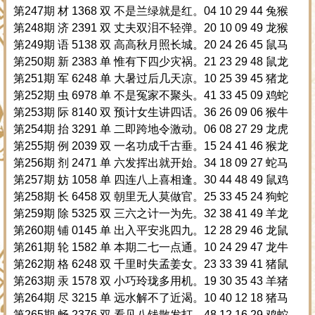
第247期 材 1368 双 不是兰绿就是红。04 10 29 44 兔猴
第248期 济 2391 双 丈夫双泪不轻弹。20 10 09 49 龙猴
第249期 语 5138 双 高高秋月照长城。20 24 26 45 鼠马
第250期 新 2383 单 惟有下四少灾祸。21 23 29 48 鼠龙
第251期 军 6248 单 大暑过后几天凉。10 25 39 45 猪龙
第252期 虫 6978 单 不是冤家不聚头。41 33 45 09 鸡蛇
第253期 际 8140 双 预计女生讲四话。36 26 09 06 猴牛
第254期 抬 3291 单 二即跨地令激动。06 08 27 29 龙虎
第255期 例 2039 双 一名功成千古垂。15 24 41 46 猴龙
第256期 剂 2471 单 六发挥出就开始。34 18 09 27 蛇马
第257期 妨 1058 单 四连八上喜相逢。30 44 48 49 鼠鸡
第258期 长 6458 双 朝里无人莫做官。25 33 45 24 狗蛇
第259期 除 5325 双 三六之计一为先。32 38 41 49 羊龙
第260期 铺 0145 单 出入平安兆四九。12 28 29 46 龙鼠
第261期 轮 1582 单 本期二七一点通。10 24 29 47 龙牛
第262期 格 6248 双 千里时失孟姜女。23 33 39 41 猪鼠
第263期 汞 1578 双 小巧玲珑多用机。19 30 35 43 羊猪
第264期 尽 3215 单 远水解不了近渴。10 40 12 18 猪马
第265期 畅 2376 双 看见八钱散发打。48 12 16 29 鸡蛇