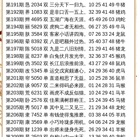
第191期 恳 2034 双 三分天下一归九。10 25 41 49 牛猪
第192期 界 1083 双 是非口舌一五上。32 39 41 48 猪鸡
第193期 辫 4695 双 五湖广海在天涯。45 49 26 03 鸡蛇
第194期 丽 5829 双 虎狗二者无相伤。06 27 35 49 牛马
第195期 肤 3584 双 客家小话讲四海。07 26 33 24 龙鼠
第196期 晕 8392 双 八是吧额外过热。35 40 37 48 猪牛
第197期 陈 5018 双 九是二八旧别情。21 29 41 46 猪龙
第198期 蓝 8237 单 白兔伏月发光华。32 36 37 45 猴鸡
第199期 伪 3502 双 长江后浪推前浪。43 27 29 48 鼠鸡
第200期 改 5345 单 运交戊寅颇遂心。24 29 36 40 虎马
第201期 帘 5050 单 直道相思了无益。10 25 28 36 鼠羊
第202期 谈 9057 双 二来得码必来跟。01 24 28 31 马猴
第203期 荒 6231 双 画虎不成反似猫。10 24 29 41 马羊
第204期 卧 2576 双 佳果满树群称王。15 24 39 45 马猪
第205期 秀 5017 单 其中见二又见三。21 29 34 48 龙蛇
第206期 隶 7452 单 有钱使得鬼推磨。03 38 44 05 羊鸡
第207期 康 3569 单 小巧玲珑多用机。04 06 24 29 龙猴
第208期 财 1239 单 出师未捷身先死。26 29 34 41 羊猴
第209期 星 2503 双 自称山中一大王。13 36 39 40 龙蛇