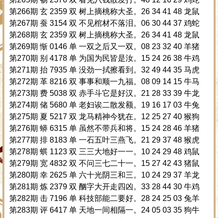
第266期 玄 2359 双 树上摘桃称大圣。26 34 41 48 龙鼠
第267期 蚕 3154 双 不见棺材不落泪。06 30 44 37 鸡蛇
第268期 玄 2359 双 树上摘桃称大圣。26 34 41 48 龙鼠
第269期 惭 0146 单 一双之后又一双。08 23 32 40 羊猪
第270期 别 4178 单 为国为民皆是汝。15 24 26 38 牛鸡
第271期 抬 7935 单 没劲一拭擦看到。32 49 44 35 马虎
第272期 革 8216 双 事事和顺一九福。08 09 14 15 牛马
第273期 费 5038 双 赤手斗它是好汉。21 28 33 39 牛龙
第274期 储 5680 单 老妇诶二散发额。19 16 17 03 牛兔
第275期 夏 5217 双 龙马精神今犹在。12 25 27 40 猴狗
第276期 蟒 6315 单 虽然不带兵和将。15 24 28 46 羊猪
第277期 排 8183 单 一石五叶三燕飞。21 29 37 48 猴虎
第278期 蜞 1123 双 三三大地好一一。10 24 29 48 鸡鼠
第279期 宽 4832 双 不问三七二十一。15 27 42 43 猪鼠
第280期 幸 2625 单 六十光阴三和三。10 24 29 37 羊龙
第281期 炼 2379 双 酗字大开走四凶。33 28 44 30 牛鸡
第282期 击 7196 单 科技部能二要好。28 24 25 03 兔羊
第283期 评 6417 单 天地一间相隔一。24 05 03 35 狗牛