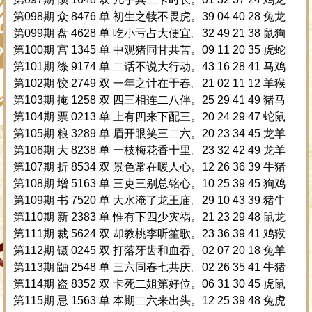
第098期 众 8476 单 初生之犊不畏虎。39 04 40 28 兔龙
第099期 盘 4628 单 吃小亏占大便宜。32 49 21 38 鼠狗
第100期 宫 1345 单 中观猪同甘共苦。09 11 20 35 虎蛇
第101期 绦 9174 单 二话不说大行动。43 16 28 41 马鸡
第102期 铰 2749 双 一年之计在于春。21 02 11 12 羊猴
第103期 掩 1258 双 四三相连二八伴。25 29 41 49 猪马
第104期 票 0213 单 上有四来下配三。20 24 29 47 蛇鼠
第105期 粮 3289 单 眉开眼笑三二六。20 23 34 45 龙羊
第106期 大 8238 单 一枝梅花香十里。23 32 42 49 龙羊
第107期 折 8534 双 景色常在暖人心。12 26 36 39 牛猪
第108期 增 5163 单 三吏三别总铭心。10 25 39 45 狗鸡
第109期 书 7520 单 大水淹了龙王庙。29 10 43 39 猪牛
第110期 新 2383 单 惟有下四少灾祸。21 23 29 48 鼠龙
第111期 裁 5624 双 却教桃李听笙歌。23 36 39 41 鸡猴
第112期 镊 0245 双 打落牙齿和血吞。02 07 20 18 兔羊
第113期 鼬 2548 单 三六同春七共庆。02 26 35 41 牛猪
第114期 盗 8352 双 卡死二姐第好位。06 31 30 45 虎鼠
第115期 忌 1563 单 本期二六来出头。12 25 39 48 兔虎