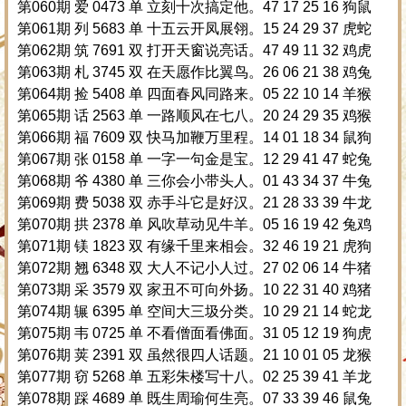
第060期 爱 0473 单 立刻十次搞定他。47 17 25 16 狗鼠
第061期 列 5683 单 十五云开凤展翎。15 24 29 37 虎蛇
第062期 筑 7691 双 打开天窗说亮话。47 49 11 32 鸡虎
第063期 札 3745 双 在天愿作比翼鸟。26 06 21 38 鸡兔
第064期 捡 5408 单 四面春风同路来。05 22 10 14 羊猴
第065期 话 2563 单 一路顺风在七八。20 24 29 35 鸡猴
第066期 福 7609 双 快马加鞭万里程。14 01 18 34 鼠狗
第067期 张 0158 单 一字一句金是宝。12 29 41 47 蛇兔
第068期 爷 4380 单 三你会小带头人。01 43 34 37 牛兔
第069期 费 5038 双 赤手斗它是好汉。21 28 33 39 牛龙
第070期 拱 2378 单 风吹草动见牛羊。05 16 19 42 兔鸡
第071期 镁 1823 双 有缘千里来相会。32 46 19 21 虎狗
第072期 翘 6348 双 大人不记小人过。27 02 06 14 牛猪
第073期 采 3579 双 家丑不可向外扬。10 22 31 40 鸡猪
第074期 辗 6395 单 空间大三圾分类。10 29 21 14 蛇龙
第075期 韦 0725 单 不看僧面看佛面。31 05 12 19 狗虎
第076期 荚 2391 双 虽然很四人话题。21 10 01 05 龙猴
第077期 窃 5268 单 五彩朱楼写十八。02 25 39 41 羊龙
第078期 踩 4689 单 既生周瑜何生亮。07 33 39 46 鼠兔