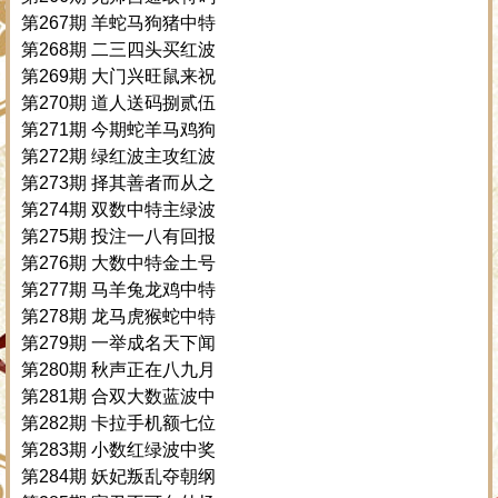
第267期 羊蛇马狗猪中特
第268期 二三四头买红波
第269期 大门兴旺鼠来祝
第270期 道人送码捌贰伍
第271期 今期蛇羊马鸡狗
第272期 绿红波主攻红波
第273期 择其善者而从之
第274期 双数中特主绿波
第275期 投注一八有回报
第276期 大数中特金土号
第277期 马羊兔龙鸡中特
第278期 龙马虎猴蛇中特
第279期 一举成名天下闻
第280期 秋声正在八九月
第281期 合双大数蓝波中
第282期 卡拉手机额七位
第283期 小数红绿波中奖
第284期 妖妃叛乱夺朝纲