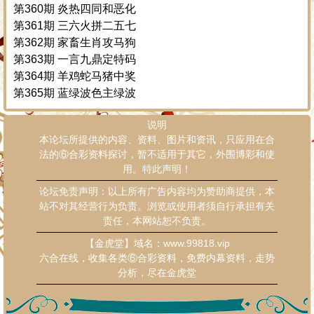
第360期 炎热四同和恶化
第361期 三六火拼二五七
第362期 家畜生肖攻马狗
第363期 一言九鼎定特码
第364期 羊鸡蛇马猪中奖
第365期 蓝绿波色主绿波
说明
本论坛所提供的内容、资料、图片和资讯，只应用在合
法的⑥合彩资料探讨，暂不适用于其它，外围博彩和使
用。特此声明！
论坛免责声明：以上所有广告内容均为赞助商提供，本
站不对其经营行为负责。浏览或使用者须自行承担有关
责任，本网站恕不负责。
【金虎堂】域名：www.99818.vip
六合在线，收集各类⑥合彩资料，免费内幕资料，走势
分析，尽在金虎堂