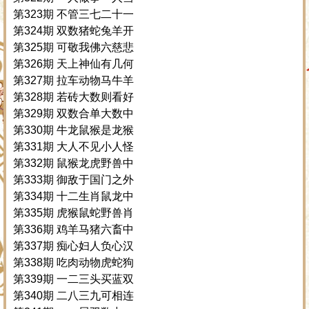
第323期 不管三七二十一
第324期 双数猪蛇兔羊开
第325期 可敬我佛六慈悲
第326期 天上神仙有几何
第327期 拉车动物马牛羊
第328期 若砖大数则看好
第329期 双数合单大数中
第330期 牛龙鼠猴是龙猴
第331期 大人不见小人怪
第332期 鼠猴龙虎野兽中
第333期 御敌于国门之外
第334期 十二生肖鼠龙中
第335期 虎猴鼠蛇野兽肖
第336期 鸡羊马猪六畜中
第337期 痴心妇人负心汉
第338期 吃肉动物虎蛇狗
第339期 一二三头买蓝双
第340期 二八三九可相连