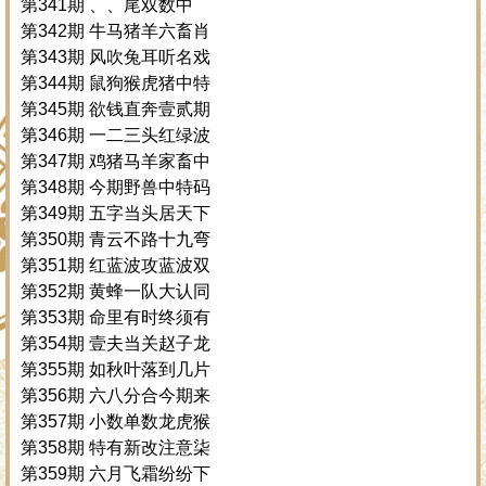
第341期 、、尾双数中
第342期 牛马猪羊六畜肖
第343期 风吹兔耳听名戏
第344期 鼠狗猴虎猪中特
第345期 欲钱直奔壹贰期
第346期 一二三头红绿波
第347期 鸡猪马羊家畜中
第348期 今期野兽中特码
第349期 五字当头居天下
第350期 青云不路十九弯
第351期 红蓝波攻蓝波双
第352期 黄蜂一队大认同
第353期 命里有时终须有
第354期 壹夫当关赵子龙
第355期 如秋叶落到几片
第356期 六八分合今期来
第357期 小数单数龙虎猴
第358期 特有新改注意柒
第359期 六月飞霜纷纷下