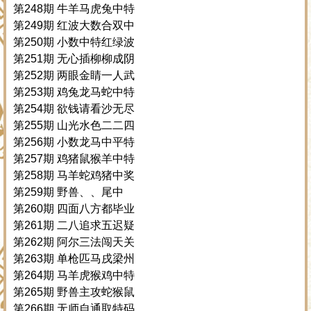
第248期 牛羊马虎兔中特
第249期 红波大数合双中
第250期 小数中特红绿波
第251期 无心插柳柳成阴
第252期 两眼金睛一人武
第253期 鸡兔龙马蛇中特
第254期 欲钱请看沙无尽
第255期 山光水色二二四
第256期 小数龙马中平特
第257期 鸡猪鼠猴羊中特
第258期 马羊蛇鸡猪中奖
第259期 野兽、、尾中
第260期 四面八方都毕业
第261期 二八追求五迟疑
第262期 阿尔三法闯天关
第263期 单枪匹马戌梁州
第264期 马羊虎猴鸡中特
第265期 野兽主攻蛇猴鼠
第266期 无师自通取特码