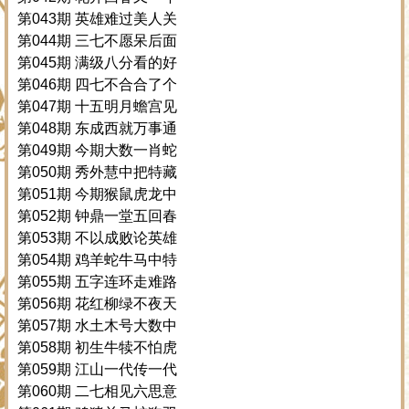
第043期 英雄难过美人关
第044期 三七不愿呆后面
第045期 满级八分看的好
第046期 四七不合合了个
第047期 十五明月蟾宫见
第048期 东成西就万事通
第049期 今期大数一肖蛇
第050期 秀外慧中把特藏
第051期 今期猴鼠虎龙中
第052期 钟鼎一堂五回春
第053期 不以成败论英雄
第054期 鸡羊蛇牛马中特
第055期 五字连环走难路
第056期 花红柳绿不夜天
第057期 水土木号大数中
第058期 初生牛犊不怕虎
第059期 江山一代传一代
第060期 二七相见六思意