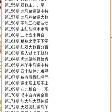
第155期 双数主、、尾
第156期 龙马猪猴鼠中特
第157期 龙马鸡猪猴大数
第158期 不能三心幅波动
第159期 主红防绿木水号
第160期 二七当来再合一
第161期 糟糠之妻不下堂
第162期 红双大数百分百
第163期 客人过七了就好
第164期 虎龙鼠蛇野兽肖
第165期 鸡羊牛马猴中特
第166期 四十结伴九难寻
第167期 各有所得红绿码
第168期 猴来居上居不上
第169期 八九相合一一现
第170期 书中自有黄金屋
第171期 能大能大显神通
第172期 大双蓝红猴马羊