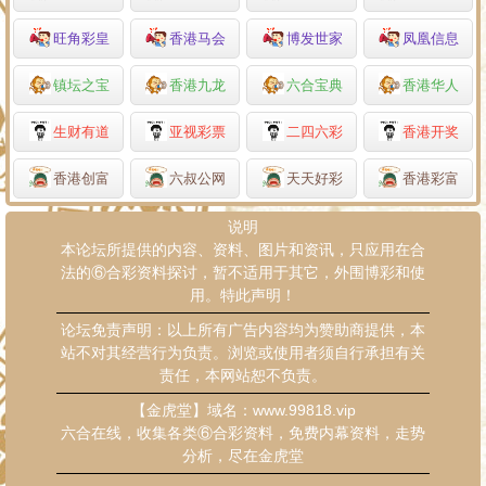
旺角彩皇
香港马会
博发世家
凤凰信息
镇坛之宝
香港九龙
六合宝典
香港华人
生财有道
亚视彩票
二四六彩
香港开奖
香港创富
六叔公网
天天好彩
香港彩富
说明
本论坛所提供的内容、资料、图片和资讯，只应用在合
法的⑥合彩资料探讨，暂不适用于其它，外围博彩和使
用。特此声明！
论坛免责声明：以上所有广告内容均为赞助商提供，本
站不对其经营行为负责。浏览或使用者须自行承担有关
责任，本网站恕不负责。
【金虎堂】域名：www.99818.vip
六合在线，收集各类⑥合彩资料，免费内幕资料，走势
分析，尽在金虎堂