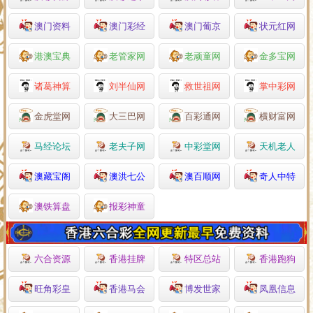
澳门资料
澳门彩经
澳门葡京
状元红网
港澳宝典
老管家网
老顽童网
金多宝网
诸葛神算
刘半仙网
救世祖网
掌中彩网
金虎堂网
大三巴网
百彩通网
横财富网
马经论坛
老夫子网
中彩堂网
天机老人
澳藏宝阁
澳洪七公
澳百顺网
奇人中特
澳铁算盘
报彩神童
六合资源
香港挂牌
特区总站
香港跑狗
旺角彩皇
香港马会
博发世家
凤凰信息