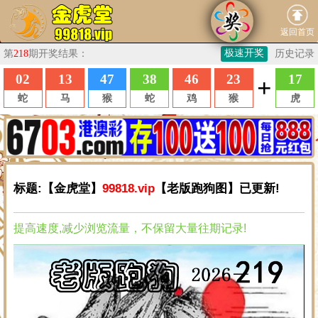
返回首页
标题:【金虎堂】
99818.vip
【老版跑狗图】已更新!
提高速度,减少浏览流量，不保留大量往期记录!