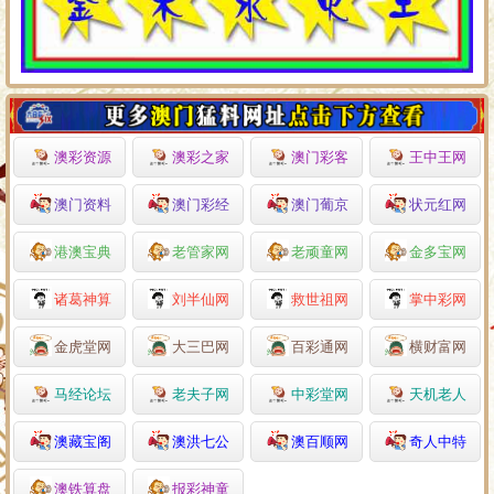
澳彩资源
澳彩之家
澳门彩客
王中王网
澳门资料
澳门彩经
澳门葡京
状元红网
港澳宝典
老管家网
老顽童网
金多宝网
诸葛神算
刘半仙网
救世祖网
掌中彩网
金虎堂网
大三巴网
百彩通网
横财富网
马经论坛
老夫子网
中彩堂网
天机老人
澳藏宝阁
澳洪七公
澳百顺网
奇人中特
澳铁算盘
报彩神童