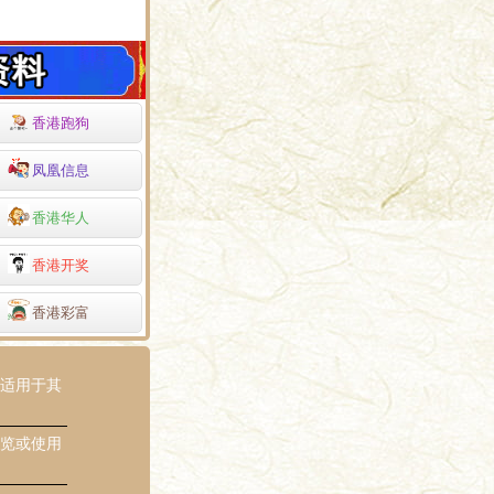
香港跑狗
凤凰信息
香港华人
香港开奖
香港彩富
适用于其
览或使用