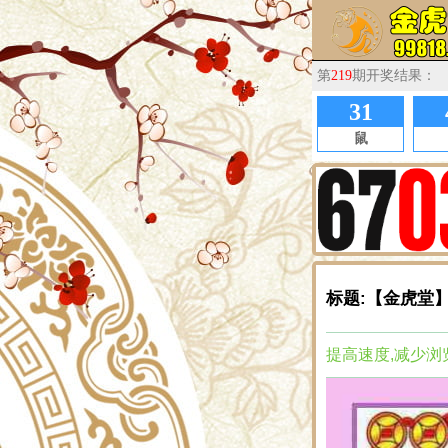
标题:【金虎堂
提高速度,减少浏