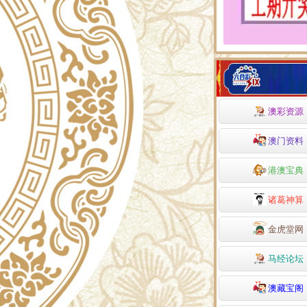
澳彩资源
澳门资料
港澳宝典
诸葛神算
金虎堂网
马经论坛
澳藏宝阁