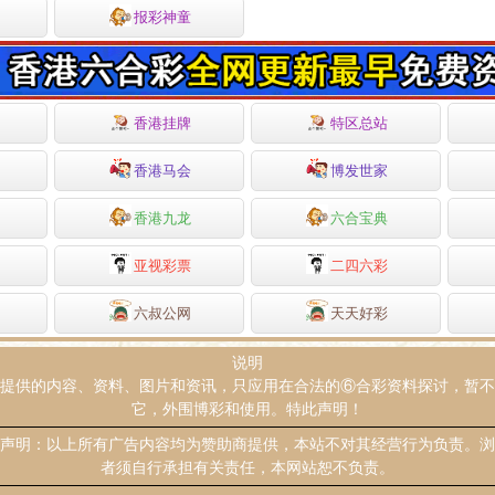
报彩神童
香港挂牌
特区总站
香港马会
博发世家
香港九龙
六合宝典
亚视彩票
二四六彩
六叔公网
天天好彩
说明
提供的内容、资料、图片和资讯，只应用在合法的⑥合彩资料探讨，暂不
它，外围博彩和使用。特此声明！
声明：以上所有广告内容均为赞助商提供，本站不对其经营行为负责。浏
者须自行承担有关责任，本网站恕不负责。