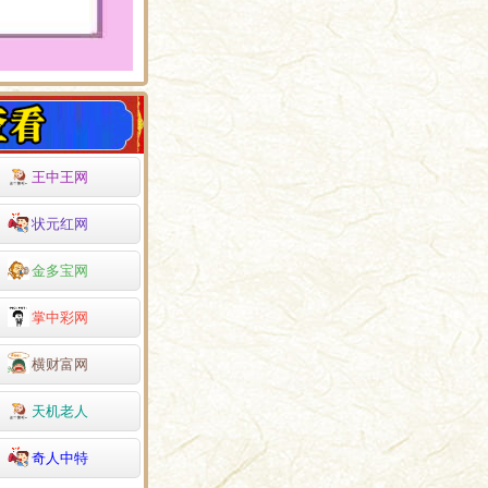
王中王网
状元红网
金多宝网
掌中彩网
横财富网
天机老人
奇人中特