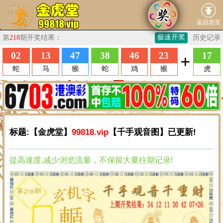
返回首页
标题:【金虎堂】
99818.vip
【千手观音图】已更新!
提高速度,减少浏览流量，不保留大量往期记录!