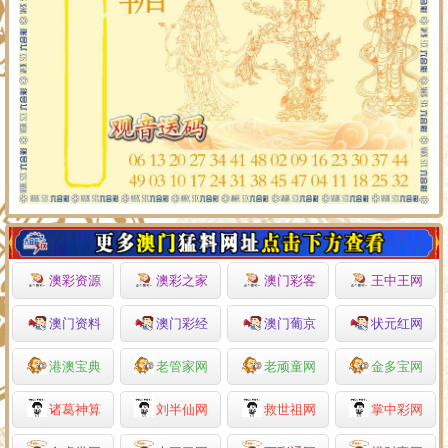
澳彩资源
澳彩之家
澳门彩客
王中王网
澳门资料
澳门彩经
澳门葡京
状元红网
港澳宝典
老管家网
老顽童网
金多宝网
诸葛神算
刘半仙网
救世祖网
掌中彩网