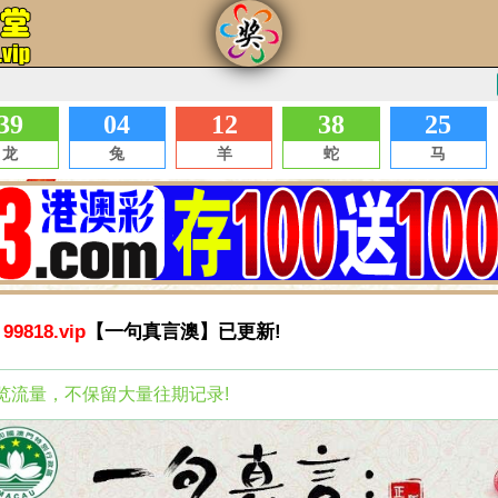
】
99818.vip
【一句真言澳】已更新!
览流量，不保留大量往期记录!