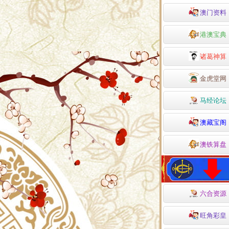
澳门资料
港澳宝典
诸葛神算
金虎堂网
马经论坛
澳藏宝阁
澳铁算盘
六合资源
旺角彩皇