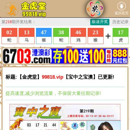
返回首页
标题:【金虎堂】
99818.vip
【宝中之宝澳】已更新!
提高速度,减少浏览流量，不保留大量往期记录!