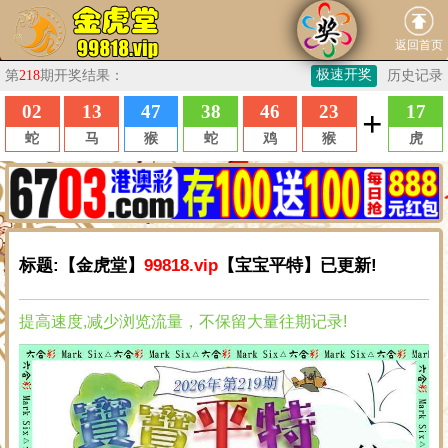
返回首页
标题:【金虎堂】
99818.vip
【宝宝平特】已更新!
提高速度,减少浏览流量，不保留大量往期记录!