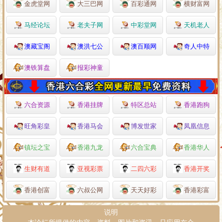
金虎堂网
大三巴网
百彩通网
横财富网
马经论坛
老夫子网
中彩堂网
天机老人
澳藏宝阁
澳洪七公
澳百顺网
奇人中特
澳铁算盘
报彩神童
六合资源
香港挂牌
特区总站
香港跑狗
旺角彩皇
香港马会
博发世家
凤凰信息
镇坛之宝
香港九龙
六合宝典
香港华人
生财有道
亚视彩票
二四六彩
香港开奖
香港创富
六叔公网
天天好彩
香港彩富
说明