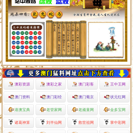
澳彩资源
澳彩之家
澳门彩客
王中王网
澳门资料
澳门彩经
澳门葡京
状元红网
港澳宝典
老管家网
老顽童网
金多宝网
诸葛神算
刘半仙网
救世祖网
掌中彩网