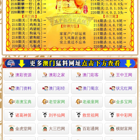
澳彩资源
澳彩之家
澳门彩客
王中王网
澳门资料
澳门彩经
澳门葡京
状元红网
港澳宝典
老管家网
老顽童网
金多宝网
诸葛神算
刘半仙网
救世祖网
掌中彩网
金虎堂网
大三巴网
百彩通网
横财富网