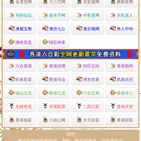
金虎堂网
大三巴网
百彩通网
横财富网
马经论坛
老夫子网
中彩堂网
天机老人
澳藏宝阁
澳洪七公
澳百顺网
奇人中特
澳铁算盘
报彩神童
六合资源
香港挂牌
特区总站
香港跑狗
旺角彩皇
香港马会
博发世家
凤凰信息
镇坛之宝
香港九龙
六合宝典
香港华人
生财有道
亚视彩票
二四六彩
香港开奖
香港创富
六叔公网
天天好彩
香港彩富
说明
本论坛所提供的内容、资料、图片和资讯，只应用在合