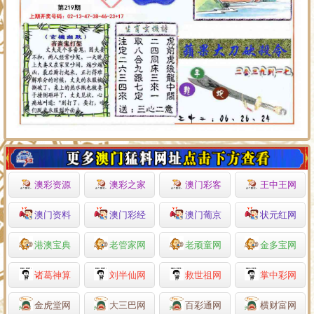
澳彩资源
澳彩之家
澳门彩客
王中王网
澳门资料
澳门彩经
澳门葡京
状元红网
港澳宝典
老管家网
老顽童网
金多宝网
诸葛神算
刘半仙网
救世祖网
掌中彩网
金虎堂网
大三巴网
百彩通网
横财富网