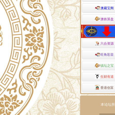
澳藏宝阁
澳铁算盘
六合资源
旺角彩皇
镇坛之宝
生财有道
香港创富
本论坛所