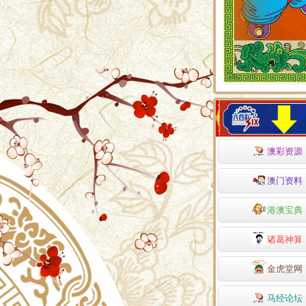
澳彩资源
澳门资料
港澳宝典
诸葛神算
金虎堂网
马经论坛