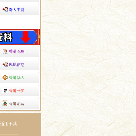
奇人中特
香港跑狗
凤凰信息
香港华人
香港开奖
香港彩富
适用于其