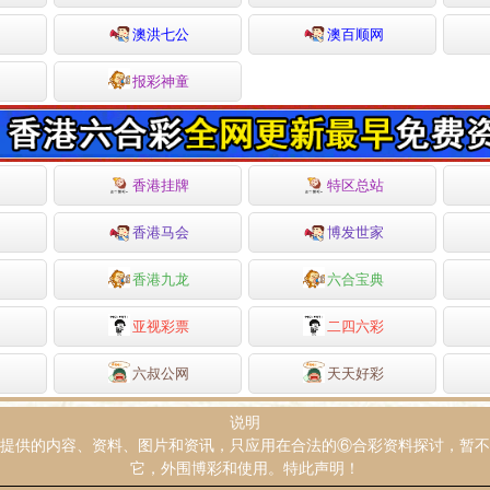
澳洪七公
澳百顺网
报彩神童
香港挂牌
特区总站
香港马会
博发世家
香港九龙
六合宝典
亚视彩票
二四六彩
六叔公网
天天好彩
说明
提供的内容、资料、图片和资讯，只应用在合法的⑥合彩资料探讨，暂不
它，外围博彩和使用。特此声明！